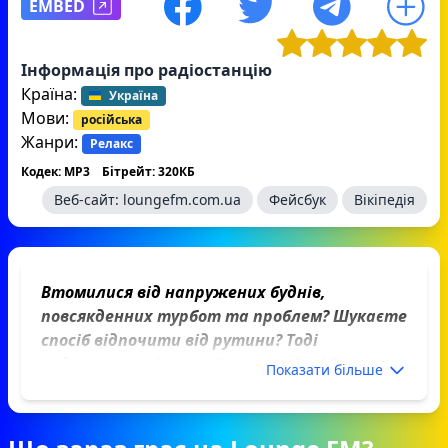
EMBED
Інформація про радіостанцію
Країна:
Україна
Мови:
російська
Жанри:
Релакс
Кодек: MP3
Бітрейт: 320КБ
Веб-сайт:
loungefm.com.ua
Фейсбук
Вікіпедія
Втомилися від напружених буднів,
повсякденних турбот та проблем? Шукаєте
спосіб відпочити від рутини? Тоді
радіостанція Lounge Fm чекає Вас! Тут
Показати більше
кожен може знайти музику, що буде йому до
смаку.
Слухати радіо онлайн Lounge Fm