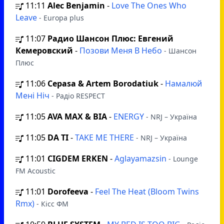
11:11
Alec Benjamin
-
Love The Ones Who
Leave
- Europa plus
11:07
Радио Шансон Плюс: Евгений
Кемеровский
-
Позови Меня В Небо
- Шансон
Плюс
11:06
Cepasa & Artem Borodatiuk
-
Намалюй
Мені Ніч
- Радіо RESPECT
11:05
AVA MAX & BIA
-
ENERGY
- NRJ – Україна
11:05
DA TI
-
TAKE ME THERE
- NRJ – Україна
11:01
CIGDEM ERKEN
-
Aglayamazsin
- Lounge
FM Acoustic
11:01
Dorofeeva
-
Feel The Heat (Bloom Twins
Rmx)
- Кісс ФМ