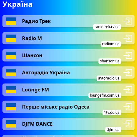
Україна
відчувати ритм життя та ловити кожну його
мить.
Радио Трек
radiotrek.rv.ua
Отже, якщо Вам потрібно розслабитися або
Radio М
Ви в пошуках нових ідей та думок, тоді
radiom.ua
запрошуємо Вас відвідати цей прекрасний
Шансон
світ музики, наповнений творчим та
shanson.ua
життєвим натхненням!
Авторадіо Україна
avtoradio.ua
Lounge FM
loungefm.com.ua
Перше міське радіо Одеса
1tv.od.ua
DJFM DANCE
djfm.ua