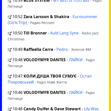
10:59
BLUE SYSTEM
-
MY BED IS TOO BIG
- Радіо
Пятниця
10:52
Zara Larsson & Shakira
-
Eurosummer
(Girls Trip)
- Радио Респект
10:50
Till Bronner
-
Auld Lang Syne
- Radio Jazz
Christmas
10:49
Raffaella Carra
-
Pedro
- Золочів ФМ
10:48
VOLODYMYR DANTES
-
ЛАЙКИ
- Радіо
Пятниця
10:47
КОЛИ ДУША ТВОЯ СУМУЄ
-
Остап
Покровський
- Радіо Нове Життя
10:46
VOLODYMYR DANTES
-
ЛАЙКИ
- Радіо
Пятниця
10:46
Candy Dulfer & Dave Stewart
-
Lily Was