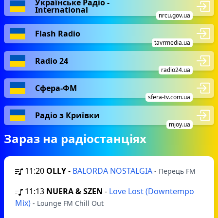
Українське Радіо -
International
nrcu.gov.ua
Flash Radio
tavrmedia.ua
Radio 24
radio24.ua
Сфера-ФМ
sfera-tv.com.ua
Радіо з Криївки
mjoy.ua
Зараз на радіостанціях
11:20
OLLY
-
BALORDA NOSTALGIA
- Перець FM
11:13
NUERA & SZEN
-
Love Lost (Downtempo
Mix)
- Lounge FM Chill Out