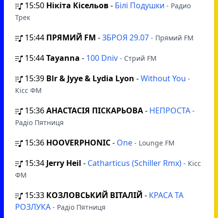
15:50
Нікіта Кісельов
-
Білі Подушки
- Радио
Трек
15:44
ПРЯМИЙ FM
-
ЗБРОЯ 29.07
- Прямий FM
15:44
Tayanna
-
100 Dniv
- Стрий FM
15:39
Blr & Jyye & Lydia Lyon
-
Without You
-
Кісс ФМ
15:36
АНАСТАСІЯ ПІСКАРЬОВА
-
НЕПРОСТА
-
Радіо Пятниця
15:36
HOOVERPHONIC
-
One
- Lounge FM
15:34
Jerry Heil
-
Catharticus (Schiller Rmx)
- Кісс
ФМ
15:33
КОЗЛОВСЬКИЙ ВІТАЛІЙ
-
КРАСА ТА
РОЗЛУКА
- Радіо Пятниця