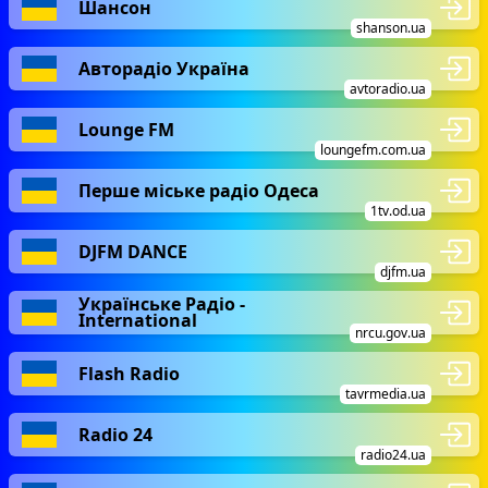
Шансон
shanson.ua
Авторадіо Україна
avtoradio.ua
Lounge FM
loungefm.com.ua
Перше міське радіо Одеса
1tv.od.ua
DJFM DANCE
djfm.ua
Українське Радіо -
International
nrcu.gov.ua
Flash Radio
tavrmedia.ua
Radio 24
radio24.ua