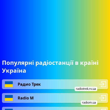
Популярні радіостанції в країні
Україна
Радио Трек
radiotrek.rv.ua
Radio М
radiom.ua