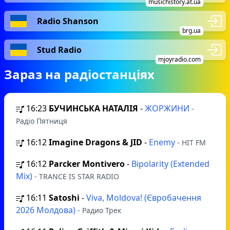
musichistory.at.ua
Radio Shanson
brg.ua
Stud Radio
mjoyradio.com
Зараз на радіостанціях
16:23
БУЧИНСЬКА НАТАЛІЯ
-
ЖОРЖИНИ
-
Радіо Пятниця
16:12
Imagine Dragons & JID
-
Enemy
- HIT FM
16:12
Parcker Montivero
-
Bipolarity (Extended
Mix)
- TRANCE IS STAR RADIO
16:11
Satoshi
-
Viva, Moldova! (Євробачення
2026 Молдова)
- Радио Трек