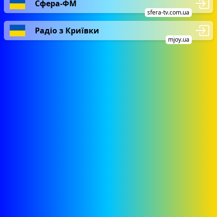
Сфера-ФМ
sfera-tv.com.ua
Радіо з Криївки
mjoy.ua