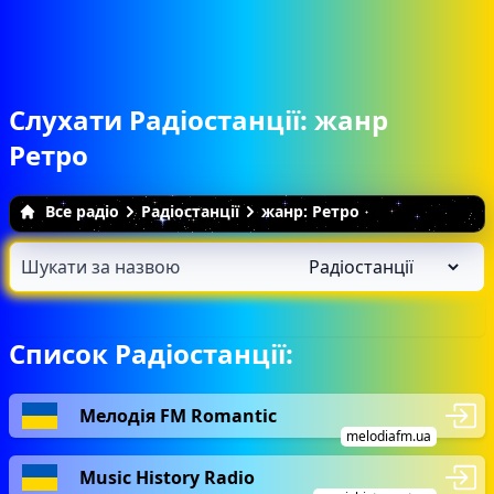
Слухати Радіостанції: жанр
Ретро
Все радіо
Радіостанції
жанр: Ретро
Список Радіостанції:
Мелодія FM Romantic
melodiafm.ua
Music History Radio