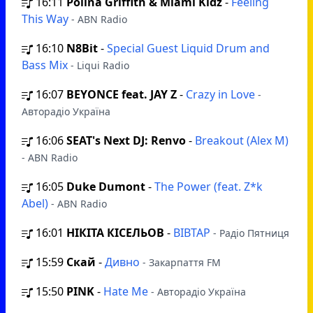
16:11
Polina Griffith & Miami Kidz
-
Feeling
This Way
- ABN Radio
16:10
N8Bit
-
Special Guest Liquid Drum and
Bass Mix
- Liqui Radio
16:07
BEYONCE feat. JAY Z
-
Crazy in Love
-
Авторадіо Україна
16:06
SEAT's Next DJ: Renvo
-
Breakout (Alex M)
- ABN Radio
16:05
Duke Dumont
-
The Power (feat. Z*k
Abel)
- ABN Radio
16:01
НІКІТА КІСЕЛЬОВ
-
ВІВТАР
- Радіо Пятниця
15:59
Скай
-
Дивно
- Закарпаття FM
15:50
PINK
-
Hate Me
- Авторадіо Україна