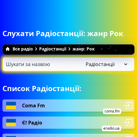
Слухати Радіостанції: жанр Рок
Все радіо
Радіостанції
жанр: Рок
Список Радіостанції:
Coma Fm
coma.fm
Є! Радіо
eradio.ua