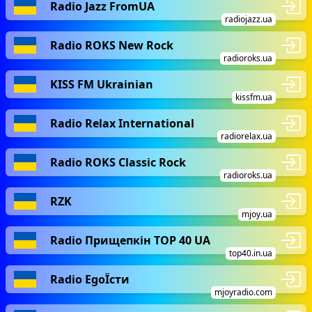
Radio Jazz FromUA
radiojazz.ua
Radio ROKS New Rock
radioroks.ua
KISS FM Ukrainian
kissfm.ua
Radio Relax International
radiorelax.ua
Radio ROKS Classic Rock
radioroks.ua
RZK
mjoy.ua
Radio Прищепкін TOP 40 UA
top40.in.ua
Radio EgoЇсти
mjoyradio.com