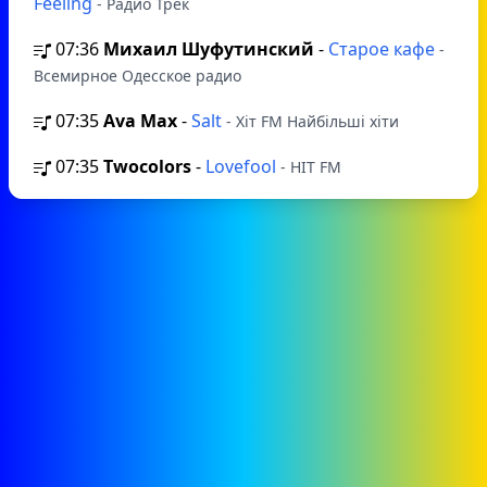
Feeling
- Радио Трек
07:36
Михаил Шуфутинский
-
Старое кафе
-
Всемирное Одесское радио
07:35
Ava Max
-
Salt
- Хіт FM Найбільші хіти
07:35
Twocolors
-
Lovefool
- HIT FM