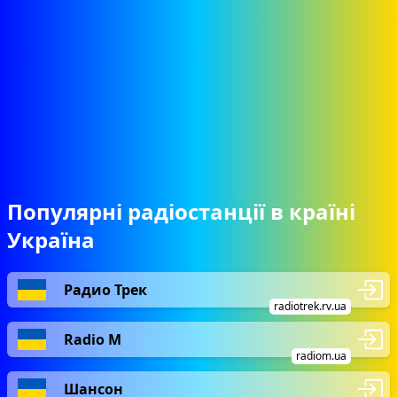
Популярні радіостанції в країні
Україна
Радио Трек
radiotrek.rv.ua
Radio М
radiom.ua
Шансон