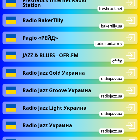
FreshRock Internet Radio
Station
freshrock.net
Radio BakerTilly
bakertilly.ua
Радіо «РЕЙД»
radio.raid.army
JAZZ & BLUES - OFR.FM
ofr.fm
Radio Jazz Gold Украина
radiojazz.ua
Radio Jazz Groove Украина
radiojazz.ua
Radio Jazz Light Украина
radiojazz.ua
Radio Jazz Украина
radiojazz.ua