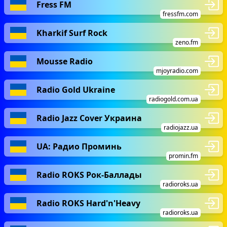
Fress FM
fressfm.com
Kharkif Surf Rock
zeno.fm
Mousse Radio
mjoyradio.com
Radio Gold Ukraine
radiogold.com.ua
Radio Jazz Cover Украина
radiojazz.ua
UA: Радио Проминь
promin.fm
Radio ROKS Рок-Баллады
radioroks.ua
Radio ROKS Hard'n'Heavy
radioroks.ua