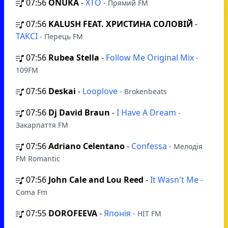
07:56
ONUKA
-
XTO
- Прямий FM
07:56
KALUSH FEAT. ХРИСТИНА СОЛОВІЙ
-
ТАКСІ
- Перець FM
07:56
Rubea Stella
-
Follow Me Original Mix
-
109FM
07:56
Deskai
-
Looplove
- Brokenbeats
07:56
Dj David Braun
-
I Have A Dream
-
Закарпаття FM
07:56
Adriano Celentano
-
Confessa
- Мелодія
FM Romantic
07:56
John Cale and Lou Reed
-
It Wasn't Me
-
Coma Fm
07:55
DOROFEEVA
-
Японія
- HIT FM