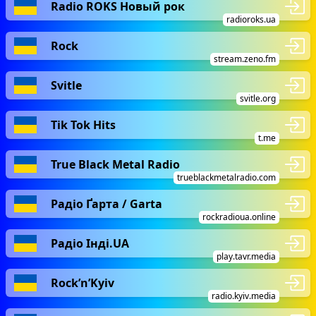
Radio ROKS Новый рок
radioroks.ua
Rock
stream.zeno.fm
Svitle
svitle.org
Tik Tok Hits
t.me
True Black Metal Radio
trueblackmetalradio.com
Радіо Ґарта / Garta
rockradioua.online
Радіо Інді.UA
play.tavr.media
Rock’n’Kyiv
radio.kyiv.media