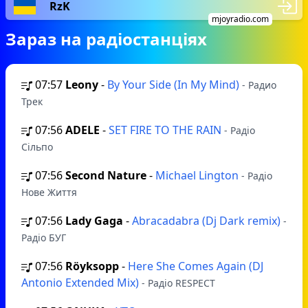
RzK
mjoyradio.com
Зараз на радіостанціях
07:57
Leony
-
By Your Side (In My Mind)
- Радио
Трек
07:56
ADELE
-
SET FIRE TO THE RAIN
- Радіо
Сільпо
07:56
Second Nature
-
Michael Lington
- Радіо
Нове Життя
07:56
Lady Gaga
-
Abracadabra (Dj Dark remix)
-
Радіо БУГ
07:56
Röyksopp
-
Here She Comes Again (DJ
Antonio Extended Mix)
- Радіо RESPECT