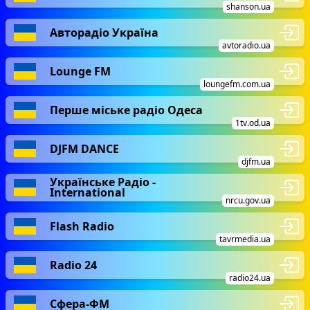
shanson.ua
Авторадіо Україна
avtoradio.ua
Lounge FM
loungefm.com.ua
Перше міське радіо Одеса
1tv.od.ua
DJFM DANCE
djfm.ua
Українське Радіо -
International
nrcu.gov.ua
Flash Radio
tavrmedia.ua
Radio 24
radio24.ua
Сфера-ФМ