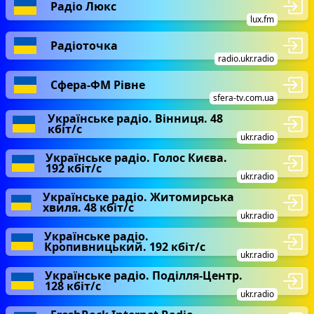
Радіо Люкс
lux.fm
Радіоточка
radio.ukr.radio
Сфера-ФМ Рівне
sfera-tv.com.ua
Українське радіо. Вінниця. 48
кбіт/с
ukr.radio
Українське радіо. Голос Києва.
192 кбіт/с
ukr.radio
Українське радіо. Житомирська
хвиля. 48 кбіт/с
ukr.radio
Українське радіо.
Кропивницький. 192 кбіт/с
ukr.radio
Українське радіо. Поділля-Центр.
128 кбіт/с
ukr.radio