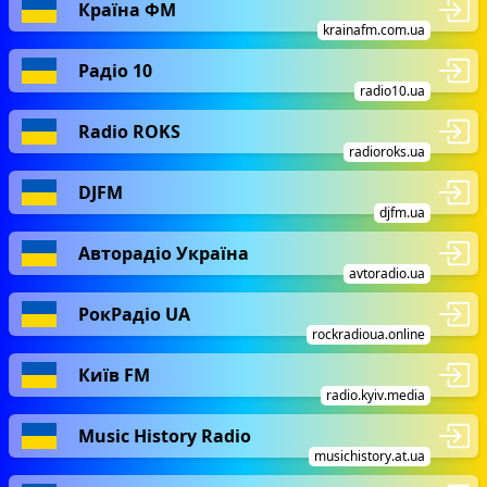
Країна ФМ
krainafm.com.ua
Радіо 10
radio10.ua
Radio ROKS
radioroks.ua
DJFM
djfm.ua
Авторадіо Україна
avtoradio.ua
РокРадіо UA
rockradioua.online
Київ FM
radio.kyiv.media
Music History Radio
musichistory.at.ua