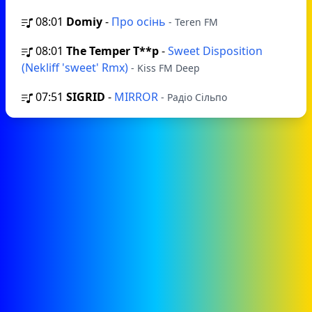
08:01
Domiy
-
Про осінь
- Teren FM
08:01
The Temper T**p
-
Sweet Disposition
(Nekliff 'sweet' Rmx)
- Kiss FM Deep
07:51
SIGRID
-
MIRROR
- Радіо Сільпо