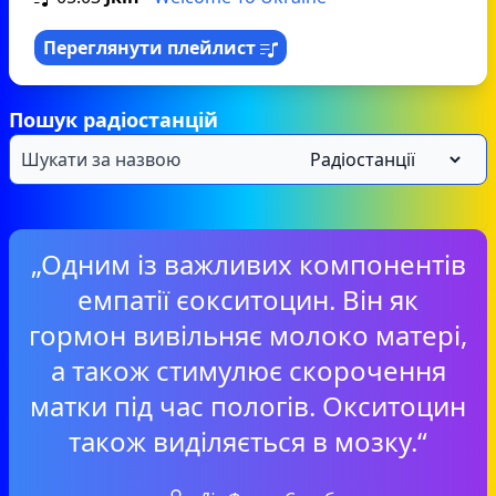
Переглянути плейлист
Пошук радіостанцій
„Одним із важливих компонентів
емпатії єокситоцин. Він як
гормон вивільняє молоко матері,
а також стимулює скорочення
матки під час пологів. Окситоцин
також виділяється в мозку.“