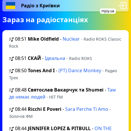
Радіо з Криївки
mjoy.ua
Зараз на радіостанціях
08:51
Mike Oldfield
-
Nuclear
- Radio ROKS Classic
Rock
08:51
СКАЙ
-
Ідеальна
- Radio ROKS
08:50
Tones And I
-
(РТ) Dance Monkey
- Радио
Трек
08:48
Святослав Вакарчук та Shumei
-
Там
де немає людей
- HIT FM
08:44
Ricchi E Poveri
-
Sara Perche Ti Amo
-
Золочів ФМ
08:44
JENNIFER LOPEZ & PITBULL
-
ON THE