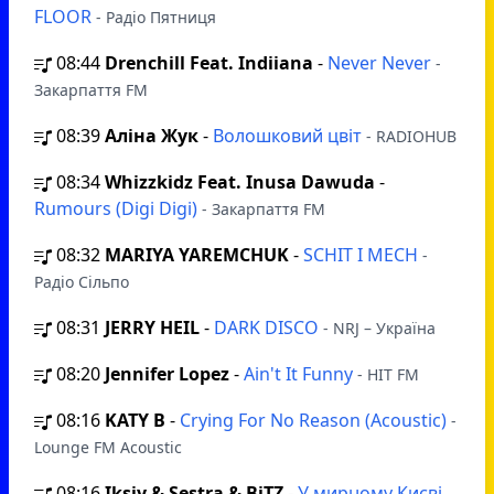
FLOOR
- Радіо Пятниця
08:44
Drenchill Feat. Indiiana
-
Never Never
-
Закарпаття FM
08:39
Аліна Жук
-
Волошковий цвіт
- RADIOHUB
08:34
Whizzkidz Feat. Inusa Dawuda
-
Rumours (Digi Digi)
- Закарпаття FM
08:32
MARIYA YAREMCHUK
-
SCHIT I MECH
-
Радіо Сільпо
08:31
JERRY HEIL
-
DARK DISCO
- NRJ – Україна
08:20
Jennifer Lopez
-
Ain't It Funny
- HIT FM
08:16
KATY B
-
Crying For No Reason (Acoustic)
-
Lounge FM Acoustic
08:16
Iksiy & Sestra & BiTZ
-
У мирному Києві
-