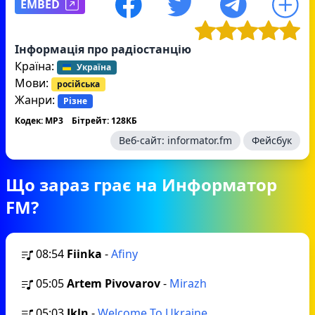
EMBED
Інформація про радіостанцію
Країна:
Україна
Мови:
російська
Жанри:
Різне
Кодек: MP3
Бітрейт: 128КБ
Веб-сайт:
informator.fm
Фейсбук
Що зараз грає на Информатор
FM?
08:54
Fiinka
-
Afiny
05:05
Artem Pivovarov
-
Mirazh
05:03
Jkln
-
Welcome To Ukraine