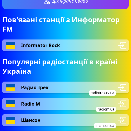
Дік Франс Свааб
Пов'язані станції з Информатор
FM
Informator Rock
Популярні радіостанції в країні
Україна
Радио Трек
radiotrek.rv.ua
Radio М
radiom.ua
Шансон
shanson.ua