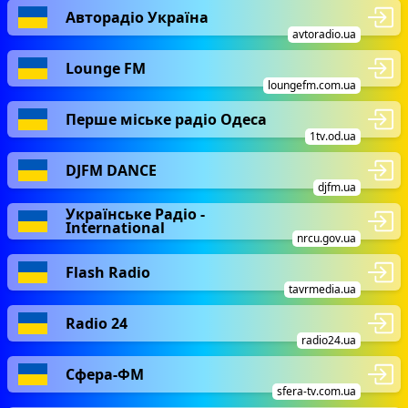
Авторадіо Україна
avtoradio.ua
Lounge FM
loungefm.com.ua
Перше міське радіо Одеса
1tv.od.ua
DJFM DANCE
djfm.ua
Українське Радіо -
International
nrcu.gov.ua
Flash Radio
tavrmedia.ua
Radio 24
radio24.ua
Сфера-ФМ
sfera-tv.com.ua