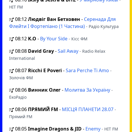
HIT FM
08:12
Людвіг Ван Бетховен
-
Серенада Для
Флейти І Фортепіано (1 Частина)
- Радіо Культура
08:12
K.O
-
By Your Side
- Кісс ФМ
08:08
David Gray
-
Sail Away
- Radio Relax
International
08:07
Ricchi E Poveri
-
Sara Perche Ti Amo
-
Золочів ФМ
08:06
Винник Олег
-
Молитва За Україну
-
ЕкоРадіо
08:06
ПРЯМИЙ FM
-
МІСЦЯ ПЛАНЕТИ 28.07
-
Прямий FM
08:05
Imagine Dragons & JID
-
Enemy
- HIT FM