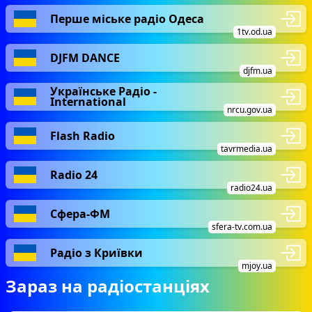
Перше міське радіо Одеса
1tv.od.ua
DJFM DANCE
djfm.ua
Українське Радіо -
International
nrcu.gov.ua
Flash Radio
tavrmedia.ua
Radio 24
radio24.ua
Сфера-ФМ
sfera-tv.com.ua
Радіо з Криївки
mjoy.ua
Зараз на радіостанціях