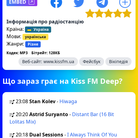
EMBED
Інформація про радіостанцію
Країна:
Україна
Мови:
українська
Жанри:
Різне
Кодек: MP3
Бітрейт: 128КБ
Веб-сайт:
www.kissfm.ua
Фейсбук
Вікіпедія
Що зараз грає на Kiss FM Deep?
23:08
Stan Kolev
-
Hiwaga
20:20
Astrid Suryanto
-
Distant Bar (16 Bit
Lolitas Mix)
20:18
Dual Sessions
-
I Always Think Of You