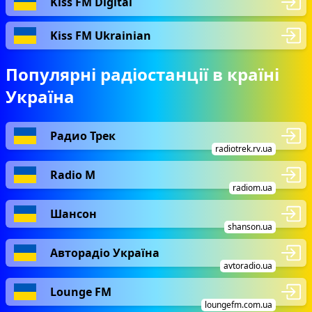
Kiss FM Digital
Kiss FM Ukrainian
Популярні радіостанції в країні
Україна
Радио Трек
radiotrek.rv.ua
Radio М
radiom.ua
Шансон
shanson.ua
Авторадіо Україна
avtoradio.ua
Lounge FM
loungefm.com.ua