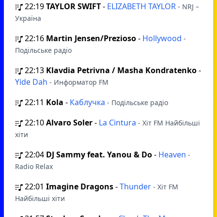
22:19
TAYLOR SWIFT
-
ELIZABETH TAYLOR
- NRJ –
Україна
22:16
Martin Jensen/Prezioso
-
Hollywood
-
Подільське радіо
22:13
Klavdia Petrivna / Masha Kondratenko
-
Yide Dah
- Информатор FM
22:11
Kola
-
Каблучка
- Подільське радіо
22:10
Alvaro Soler
-
La Cintura
- Хіт FM Найбільші
хіти
22:04
DJ Sammy feat. Yanou & Do
-
Heaven
-
Radio Relax
22:01
Imagine Dragons
-
Thunder
- Хіт FM
Найбільші хіти