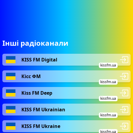
Інші радіоканали
KISS FM Digital
kissfm.ua
Кісс ФМ
kissfm.ua
Kiss FM Deep
kissfm.ua
KISS FM Ukrainian
kissfm.ua
KISS FM Ukraine
kissfm.ua