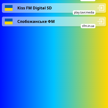
Kiss FM Digital SD
play.tavr.media
Слобожанське ФМ
sfm.in.ua