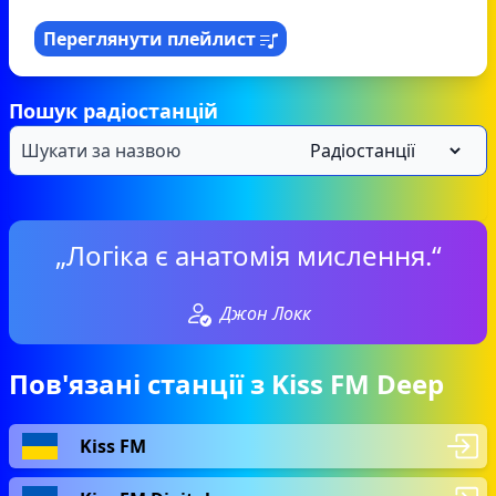
Переглянути плейлист
Пошук радіостанцій
„Логіка є анатомія мислення.“
Джон Локк
Пов'язані станції з Kiss FM Deep
Kiss FM