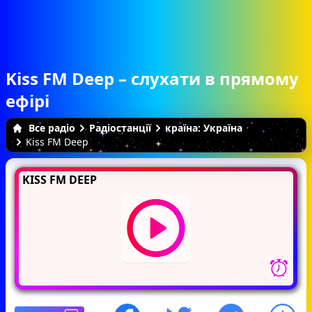
Kiss FM Deep – слухати в прямому
ефірі
Все радіо
Радіостанції
країна: Україна
Kiss FM Deep
KISS FM DEEP