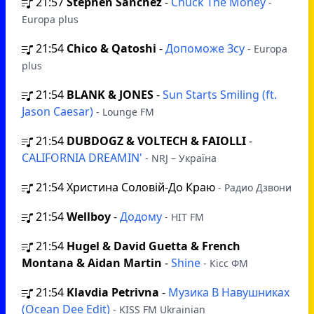
21:57
Stephen Sanchez
-
Chuck The Money
-
Europa plus
21:54
Chico & Qatoshi
-
Допоможе Зсу
- Europa
plus
21:54
BLANK & JONES
-
Sun Starts Smiling (ft.
Jason Caesar)
- Lounge FM
21:54
DUBDOGZ & VOLTECH & FAIOLLI
-
CALIFORNIA DREAMIN'
- NRJ – Україна
21:54
Христина Соловій-До Краю
- Радио Дзвони
21:54
Wellboy
-
Додому
- HIT FM
21:54
Hugel & David Guetta & French
Montana & Aidan Martin
-
Shine
- Кісс ФМ
21:54
Klavdia Petrivna
-
Музика В Навушниках
(Ocean Dee Edit)
- KISS FM Ukrainian