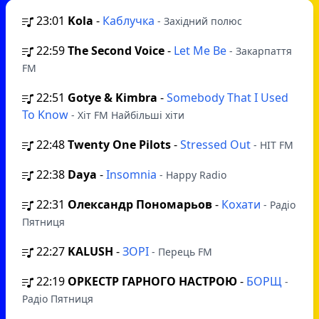
23:01
Kola
-
Каблучка
- Західний полюс
22:59
The Second Voice
-
Let Me Be
- Закарпаття
FM
22:51
Gotye & Kimbra
-
Somebody That I Used
To Know
- Хіт FM Найбільші хіти
22:48
Twenty One Pilots
-
Stressed Out
- HIT FM
22:38
Daya
-
Insomnia
- Happy Radio
22:31
Олександр Пономарьов
-
Кохати
- Радіо
Пятниця
22:27
KALUSH
-
ЗОРІ
- Перець FM
22:19
ОРКЕСТР ГАРНОГО НАСТРОЮ
-
БОРЩ
-
Радіо Пятниця