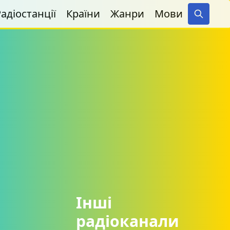
адіостанції
Країни
Жанри
Мови
Search
Інші
радіоканали