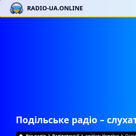
RADIO-UA.ONLINE
Подільське радіо – слуха
Все радіо
Радіостанції
країна: Україна
Поді