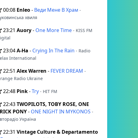
00:08
Enleo
-
Веди Мене В Храм
-
уковинська хвиля
23:21
Auory
-
One More Time
- KISS FM
igital
23:04
A-Ha
-
Crying In The Rain
- Radio
elax International
22:51
Alex Warren
-
FEVER DREAM
-
range Radio Ukraine
22:48
Pink
-
Try
- HIT FM
22:43
TWOPILOTS, TOBY ROSE, ONE
RICK PONY
-
ONE NIGHT IN MYKONOS
-
вторадіо Україна
22:31
Vintage Culture & Departamento