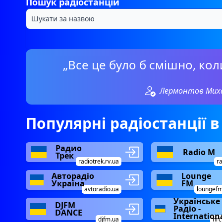
Пошук радіостанцій
„Все це було б смішно, коли
Лермонтов Мих
Популярні радіостанції в
Радио
Radio М
Трек
radiotrek.rv.ua
r
Авторадіо
Lounge
Україна
FM
avtoradio.ua
loungef
Українське
DJFM
Радіо -
DANCE
Internation
djfm.ua
nrc