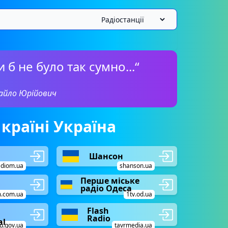
 б не було так сумно...“
айло Юрійович
 країні Україна
Шансон
adiom.ua
shanson.ua
Перше міське
радіо Одеса
m.com.ua
1tv.od.ua
Flash
Radio
al
u.gov.ua
tavrmedia.ua