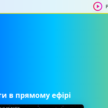
Р
ти в прямому ефірі
льське радіо