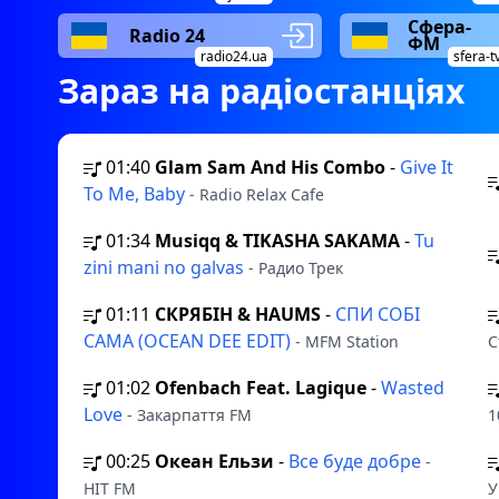
Сфера-
Radio 24
ФМ
radio24.ua
sfera-t
Зараз на радіостанціях
01:40
Glam Sam And His Combo
-
Give It
To Me, Baby
- Radio Relax Cafe
01:34
Musiqq & TIKASHA SAKAMA
-
Tu
zini mani no galvas
- Радио Трек
01:11
СКРЯБІН & HAUMS
-
СПИ СОБІ
САМА (OCEAN DEE EDIT)
- MFM Station
С
01:02
Ofenbach Feat. Lagique
-
Wasted
Love
- Закарпаття FM
1
00:25
Океан Ельзи
-
Все буде добре
-
HIT FM
У