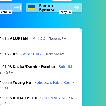
Радіо з
Криївки
v.com.ua
mjoy.ua
01:39
LOREEN
-
TATTOO
- Перець FM
01:27
ASC
-
After Dark
- Brokenbeats
01:08
Kazka/Damier Escobar
-
Solodki
-
трий FM
00:35
Young Hu
-
Rebecca s Fable Remix
-
09FM
00:16
АННА ТРІНЧЕР
-
МАРГАРИТА
- NRJ –
країна