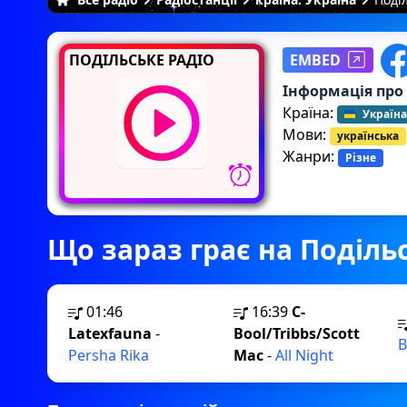
ПОДІЛЬСЬКЕ РАДІО
EMBED
Інформація про
Країна:
Україна
Мови:
українська
Жанри:
Різне
Що зараз грає на Подільс
01:46
16:39
C-
Latexfauna
-
Bool/Tribbs/Scott
В
Persha Rika
Mac
-
All Night