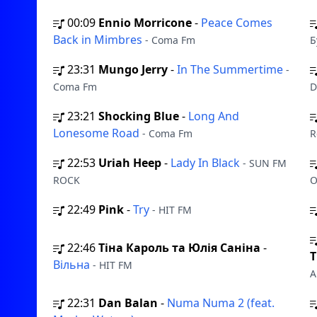
00:09
Ennio Morricone
-
Peace Comes
Back in Mimbres
- Coma Fm
Б
23:31
Mungo Jerry
-
In The Summertime
-
Coma Fm
D
23:21
Shocking Blue
-
Long And
Lonesome Road
- Coma Fm
R
22:53
Uriah Heep
-
Lady In Black
- SUN FM
ROCK
O
22:49
Pink
-
Try
- HIT FM
22:46
Тіна Кароль та Юлія Саніна
-
T
Вільна
- HIT FM
А
22:31
Dan Balan
-
Numa Numa 2 (feat.