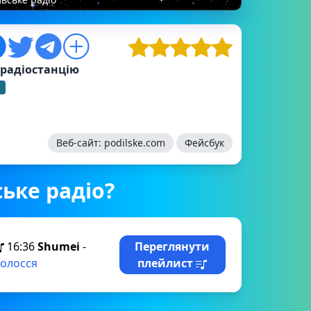
 радіостанцію
Веб-сайт:
podilske.com
Фейсбук
ьке радіо?
16:36
Shumei
-
Переглянути
олосся
плейлист