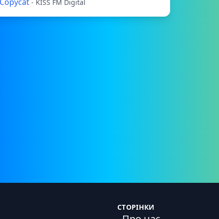
Copycat
- KISS FM Digital
СТОРІНКИ
Про нас