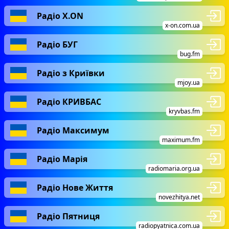
Радіо X.ON
x-on.com.ua
Радіо БУГ
bug.fm
Радіо з Криївки
mjoy.ua
Радіо КРИВБАС
kryvbas.fm
Радіо Максимум
maximum.fm
Радіо Марія
radiomaria.org.ua
Радіо Нове Життя
novezhitya.net
Радіо Пятниця
radiopyatnica.com.ua