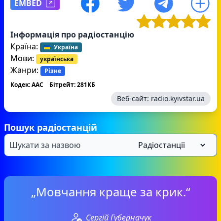
EMBED
Інформація про радіостанцію
Країна:
Україна
Мови:
українська
Жанри:
Різне
Кодек: AAC
Бітрейт: 281КБ
Веб-сайт:
radio.kyivstar.ua
Пошук радіостанцій
„Мовчання краще за крик.“
Сергій Губерначук