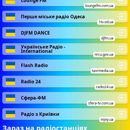
Lounge FM
loungefm.com.ua
Перше міське радіо Одеса
1tv.od.ua
DJFM DANCE
djfm.ua
Українське Радіо -
International
nrcu.gov.ua
Flash Radio
tavrmedia.ua
Radio 24
radio24.ua
Сфера-ФМ
sfera-tv.com.ua
Радіо з Криївки
mjoy.ua
Зараз на радіостанціях