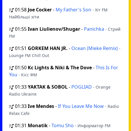
01:58
Joe Cocker
-
My Father's Son
- Хіт FM
Найбільші хіти
01:55
Ivan Liulienov/Shugar
-
Panichka
- Стрий
FM
01:51
GORKEM HAN JR.
-
Ocean (Mieke Remix)
-
Lounge FM Chill Out
01:50
Kc Lights & Niki & The Dove
-
This Is For
You
- Кісс ФМ
01:33
YAKTAK & SOBOL
-
POGLIAD
- Orange
Radio Ukraine
01:33
Ive Mendes
-
If You Leave Me Now
- Radio
Relax Cafe
01:31
Monatik
-
Tomu Sho
- Информатор FM