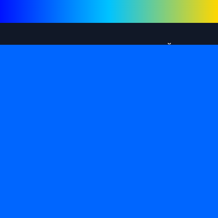
RADIO-UA.ONLINE КАТАЛОГ РАДІОСТАНЦІЙ
Ласкаво просимо до нашого каталогу
радіостанцій, упорядкованого за жанрами,
країнами та мовами.
Facebook
СТОРІНКИ
Про нас
Політика конфіденційності
Умови використання
DMCA