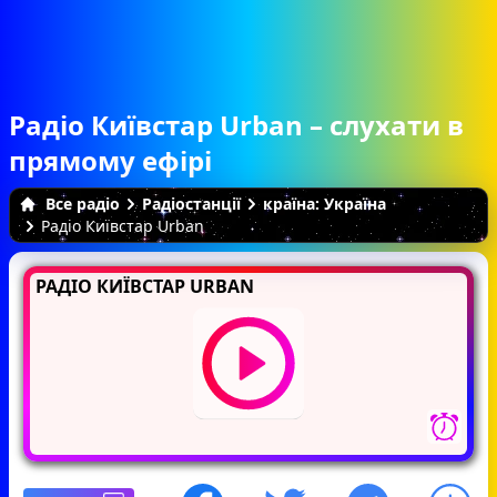
Радіо Київстар Urban – слухати в
прямому ефірі
Все радіо
Радіостанції
країна: Україна
Радіо Київстар Urban
РАДІО КИЇВСТАР URBAN