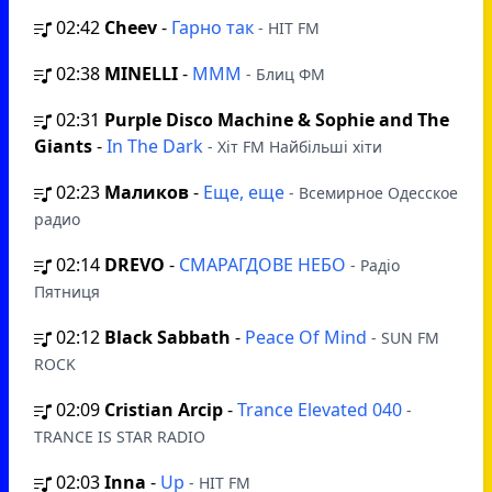
02:42
Cheev
-
Гарно так
- HIT FM
02:38
MINELLI
-
MMM
- Блиц ФМ
02:31
Purple Disco Machine & Sophie and The
Giants
-
In The Dark
- Хіт FM Найбільші хіти
02:23
Маликов
-
Еще, еще
- Всемирное Одесское
радио
02:14
DREVO
-
СМАРАГДОВЕ НЕБО
- Радіо
Пятниця
02:12
Black Sabbath
-
Peace Of Mind
- SUN FM
ROCK
02:09
Cristian Arcip
-
Trance Elevated 040
-
TRANCE IS STAR RADIO
02:03
Inna
-
Up
- HIT FM