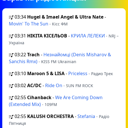
03:34
Hugel & Imael Angel & Ultra Nate
-
Movin' To The Sun
- Кісс ФМ
03:31
НІКІТА КІСЕЛЬОВ
-
КРИЛА ЛЕЛЕКИ
- NRJ –
Україна
03:22
Trach
-
Незнайомці (Denis Misharov &
Sanchis Rmx)
- KISS FM Ukrainian
03:10
Maroon 5 & LISA
-
Priceless
- Радио Трек
03:02
AC/DC
-
Ride On
- SUN FM ROCK
02:55
Cihanback
-
We Are Coming Down
(Extended Mix)
- 109FM
02:55
KALUSH ORCHESTRA
-
Stefania
- Радіо
Пятниця