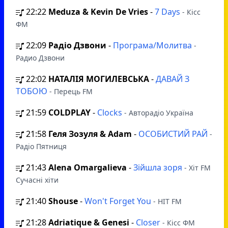
22:22
Meduza & Kevin De Vries
-
7 Days
- Кісс
ФМ
22:09
Радіо Дзвони
-
Програма/Молитва
-
Радио Дзвони
22:02
НАТАЛІЯ МОГИЛЕВСЬКА
-
ДАВАЙ З
ТОБОЮ
- Перець FM
21:59
COLDPLAY
-
Clocks
- Авторадіо Україна
21:58
Геля Зозуля & Adam
-
ОСОБИСТИЙ РАЙ
-
Радіо Пятниця
21:43
Alena Omargalieva
-
Зійшла зоря
- Хіт FM
Сучасні хіти
21:40
Shouse
-
Won't Forget You
- HIT FM
21:28
Adriatique & Genesi
-
Closer
- Кісс ФМ