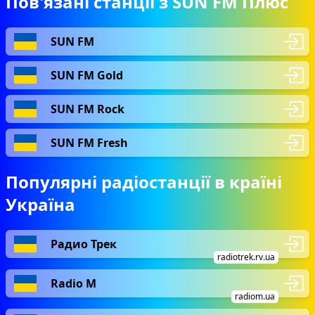
Пов'язані станції з SUN FM Плюс
SUN FM
SUN FM Gold
SUN FM Rock
SUN FM Fresh
Популярні радіостанції в країні
Україна
Радио Трек
radiotrek.rv.ua
Radio М
radiom.ua