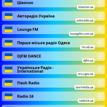
Шансон
shanson.ua
Авторадіо Україна
avtoradio.ua
Lounge FM
loungefm.com.ua
Перше міське радіо Одеса
1tv.od.ua
DJFM DANCE
djfm.ua
Українське Радіо -
International
nrcu.gov.ua
Flash Radio
tavrmedia.ua
Radio 24
radio24.ua