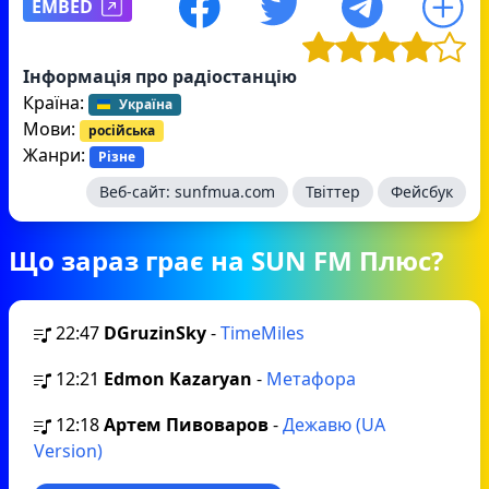
EMBED
Інформація про радіостанцію
Країна:
Україна
Мови:
російська
Жанри:
Різне
Веб-сайт:
sunfmua.com
Твіттер
Фейсбук
Що зараз грає на SUN FM Плюс?
22:47
DGruzinSky
-
TimeMiles
12:21
Edmon Kazaryan
-
Метафора
12:18
Артем Пивоваров
-
Дежавю (UA
Version)