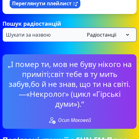
Переглянути плейлист
Пошук радіостанцій
„І помер ти, мов не буву нікого на
приміті;світ тебе в ту мить
забув,бо й не знав, що ти на світі.
—«Некролог» (цикл «Гірські
думи»).“
Осип Маковей