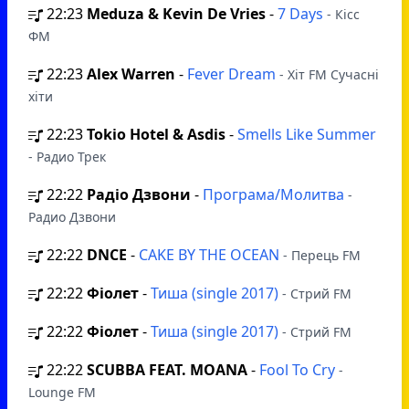
22:23
Meduza & Kevin De Vries
-
7 Days
- Кісс
ФМ
22:23
Alex Warren
-
Fever Dream
- Хіт FM Сучасні
хіти
22:23
Tokio Hotel & Asdis
-
Smells Like Summer
- Радио Трек
22:22
Радіо Дзвони
-
Програма/Молитва
-
Радио Дзвони
22:22
DNCE
-
CAKE BY THE OCEAN
- Перець FM
22:22
Фіолет
-
Тиша (single 2017)
- Стрий FM
22:22
Фіолет
-
Тиша (single 2017)
- Стрий FM
22:22
SCUBBA FEAT. MOANA
-
Fool To Cry
-
Lounge FM