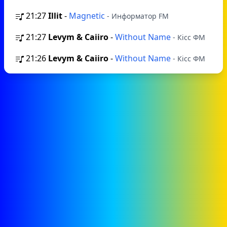
21:27
Illit
-
Magnetic
- Информатор FM
21:27
Levym & Caiiro
-
Without Name
- Кісс ФМ
21:26
Levym & Caiiro
-
Without Name
- Кісс ФМ