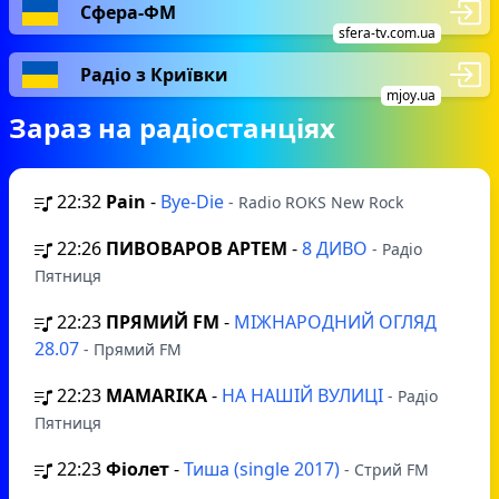
Сфера-ФМ
sfera-tv.com.ua
Радіо з Криївки
mjoy.ua
Зараз на радіостанціях
22:32
Pain
-
Bye-Die
- Radio ROKS New Rock
22:26
ПИВОВАРОВ АРТЕМ
-
8 ДИВО
- Радіо
Пятниця
22:23
ПРЯМИЙ FM
-
МІЖНАРОДНИЙ ОГЛЯД
28.07
- Прямий FM
22:23
MAMARIKA
-
НА НАШІЙ ВУЛИЦІ
- Радіо
Пятниця
22:23
Фіолет
-
Тиша (single 2017)
- Стрий FM