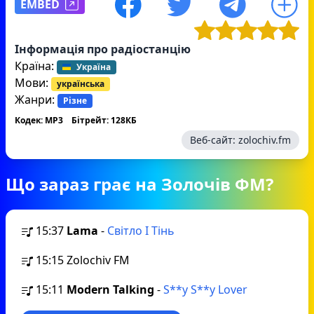
EMBED
Інформація про радіостанцію
Країна:
Україна
Мови:
українська
Жанри:
Різне
Кодек: MP3
Бітрейт: 128КБ
Веб-сайт:
zolochiv.fm
Що зараз грає на Золочів ФМ?
15:37
Lama
-
Світло І Тінь
15:15
Zolochiv FM
15:11
Modern Talking
-
S**y S**y Lover