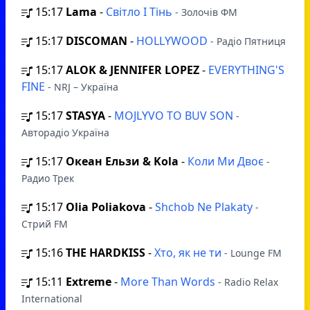
15:17
Lama
-
Світло І Тінь
- Золочів ФМ
15:17
DISCOMAN
-
HOLLYWOOD
- Радіо Пятниця
15:17
ALOK & JENNIFER LOPEZ
-
EVERYTHING'S
FINE
- NRJ – Україна
15:17
STASYA
-
MOJLYVO TO BUV SON
-
Авторадіо Україна
15:17
Океан Ельзи & Kola
-
Коли Ми Двоє
-
Радио Трек
15:17
Olia Poliakova
-
Shchob Ne Plakaty
-
Стрий FM
15:16
THE HARDKISS
-
Хто, як не ти
- Lounge FM
15:11
Extreme
-
More Than Words
- Radio Relax
International