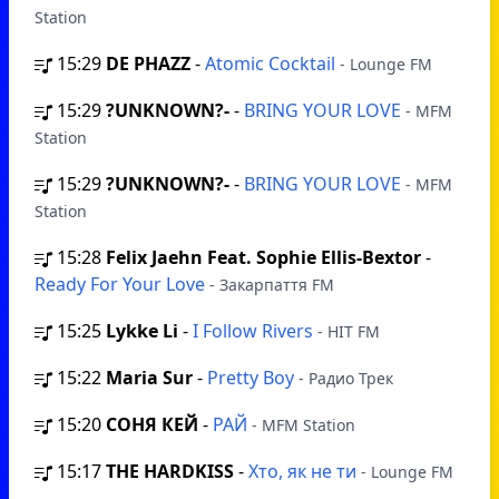
Station
15:29
DE PHAZZ
-
Atomic Cocktail
- Lounge FM
15:29
?UNKNOWN?-
-
BRING YOUR LOVE
- MFM
Station
15:29
?UNKNOWN?-
-
BRING YOUR LOVE
- MFM
Station
15:28
Felix Jaehn Feat. Sophie Ellis-Bextor
-
Ready For Your Love
- Закарпаття FM
15:25
Lykke Li
-
I Follow Rivers
- HIT FM
15:22
Maria Sur
-
Pretty Boy
- Радио Трек
15:20
СОНЯ КЕЙ
-
РАЙ
- MFM Station
15:17
THE HARDKISS
-
Хто, як не ти
- Lounge FM