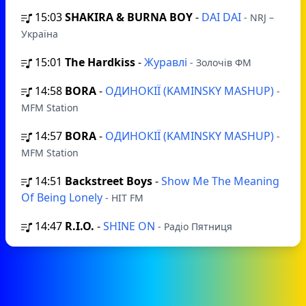
15:03
SHAKIRA & BURNA BOY
-
DAI DAI
- NRJ –
Україна
15:01
The Hardkiss
-
Журавлі
- Золочів ФМ
14:58
BORA
-
ОДИНОКІЇ (KAMINSKY MASHUP)
-
MFM Station
14:57
BORA
-
ОДИНОКІЇ (KAMINSKY MASHUP)
-
MFM Station
14:51
Backstreet Boys
-
Show Me The Meaning
Of Being Lonely
- HIT FM
14:47
R.I.O.
-
SHINE ON
- Радіо Пятниця