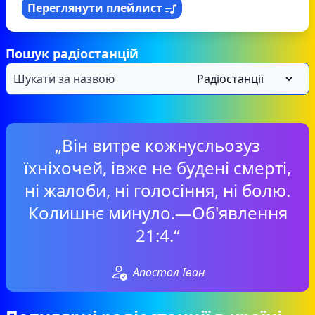
Переглянути плейлист
Пошук радіостанцій
„Він витре кожнусльозуз
їхніхочей, івже не будені смерті,
ні жалоби, ні голосіння, ні болю.
Колишнє минуло.—Об'явлення
21:4.“
Апостол Іван