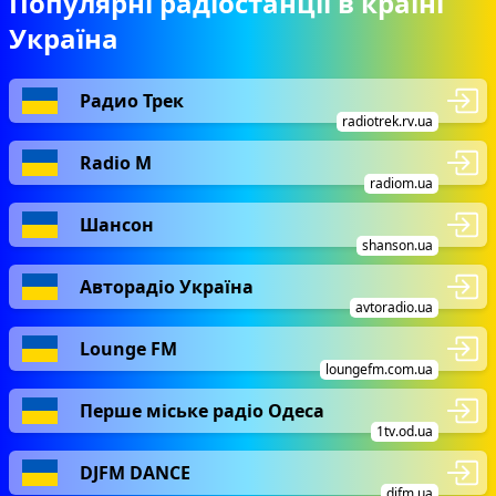
Популярні радіостанції в країні
Україна
Радио Трек
radiotrek.rv.ua
Radio М
radiom.ua
Шансон
shanson.ua
Авторадіо Україна
avtoradio.ua
Lounge FM
loungefm.com.ua
Перше міське радіо Одеса
1tv.od.ua
DJFM DANCE
djfm.ua