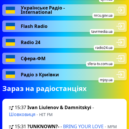
Українське Радіо -
International
nrcu.gov.ua
Flash Radio
tavrmedia.ua
Radio 24
radio24.ua
Сфера-ФМ
sfera-tv.com.ua
Радіо з Криївки
mjoy.ua
Зараз на радіостанціях
15:37
Ivan Liulenov & Damnitskyi
-
Шовковиця
- HIT FM
15:31
?UNKNOWN?-
-
BRING YOUR LOVE
- MFM