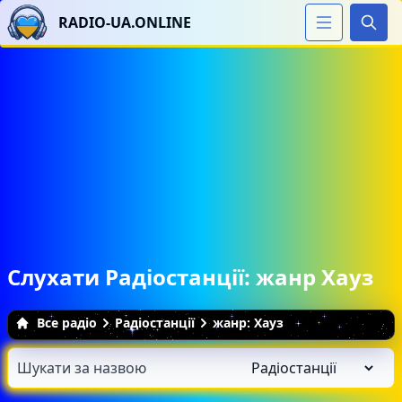
RADIO-UA.ONLINE
Шука
Слухати Радіостанції: жанр Хауз
Все радіо
Радіостанції
жанр: Хауз