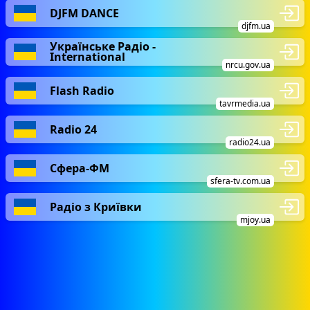
DJFM DANCE
djfm.ua
Українське Радіо -
International
nrcu.gov.ua
Flash Radio
tavrmedia.ua
Radio 24
radio24.ua
Сфера-ФМ
sfera-tv.com.ua
Радіо з Криївки
mjoy.ua