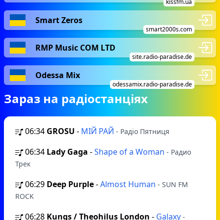
kissfm.ua
Smart Zeros
smart2000s.com
RMP Music COM LTD
site.radio-paradise.de
Odessa Mix
odessamix.radio-paradise.de
Зараз на радіостанціях
06:34
GROSU
-
МІЙ РАЙ
- Радіо Пятниця
06:34
Lady Gaga
-
Shape of a Woman
- Радио
Трек
06:29
Deep Purple
-
Almost Human
- SUN FM
ROCK
06:28
Kungs / Theohilus London
-
Galaxy
-