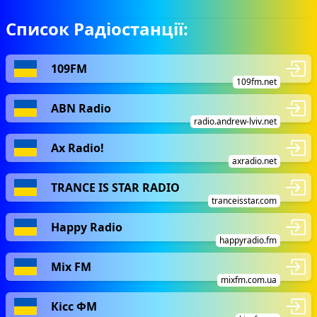
Список Радіостанції:
109FM
109fm.net
ABN Radio
radio.andrew-lviv.net
Ax Radio!
axradio.net
TRANCE IS STAR RADIO
tranceisstar.com
Happy Radio
happyradio.fm
Mix FM
mixfm.com.ua
Кісс ФМ