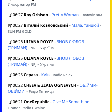
Информатор FM
06:27
Roy Orbison
-
Pretty Woman
- Золочів ФМ
06:27
Віталій Козловський
-
Мала, танцюй
-
SUN FM GOLD
06:26
ULIANA ROYCE
-
ЗНОВ ЛЮБОВ
(ТРИМАЙ)
- NRJ – Україна
06:25
ULIANA ROYCE
-
ЗНОВ ЛЮБОВ
(ТРИМАЙ)
- NRJ – Україна
06:25
Cepasa
-
Київ
- Radio Relax
06:22
CHEEV & ZLATA OGNEVYCH
-
ОБІЙМИ-
ОБІЙМИ!
- Радіо Пятниця
06:21
OneRepublic
-
Give Me Something
-
Orange Radio Ukraine