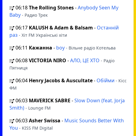
06:18
The Rolling Stones
-
Anybody Seen My
Baby
- Радио Трек
06:17
KALUSH & Adam & Balsam
-
Останній
раз
- Хіт FM Українські хіти
06:11
Кажанна
-
boy
- Вільне радіо Котельва
06:08
VICTORIA NIRO
-
АЛО, ЦЕ ХТО
- Радіо
Пятниця
06:04
Henry Jacobs & Auscultate
-
Обійми
- Кісс
ФМ
06:03
MAVERICK SABRE
-
Slow Down (feat. Jorja
Smith)
- Lounge FM
06:03
Asher Swissa
-
Music Sounds Better With
You
- KISS FM Digital