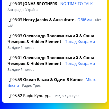
06:03
JONAS BROTHERS
-
NO TIME TO TALK
-
Авторадіо Україна
06:03
Henry Jacobs & Auscultate
-
Обійми
- Кісс
ФМ
06:03
Олександр Положинський & Саша
Чемеров & Hidden Element
-
Понад Хмарами
-
Західний полюс
06:01
Олександр Положинський & Саша
Чемеров & Hidden Element
-
Понад Хмарами
-
Західний полюс
05:59
Океан Ельзи & Один В Каное
-
Місто
Весни
- Радио Трек
05:52
Радіо Культура
- Радіо Культура