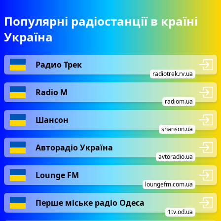
Популярні радіостанції в країні
Україна
Радио Трек
radiotrek.rv.ua
Radio М
radiom.ua
Шансон
shanson.ua
Авторадіо Україна
avtoradio.ua
Lounge FM
loungefm.com.ua
Перше міське радіо Одеса
1tv.od.ua