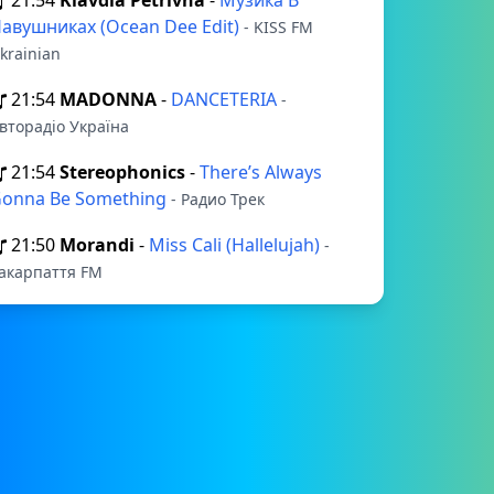
21:54
Klavdia Petrivna
-
Музика В
авушниках (Ocean Dee Edit)
- KISS FM
krainian
21:54
MADONNA
-
DANCETERIA
-
вторадіо Україна
21:54
Stereophonics
-
There’s Always
onna Be Something
- Радио Трек
21:50
Morandi
-
Miss Cali (Hallelujah)
-
акарпаття FM