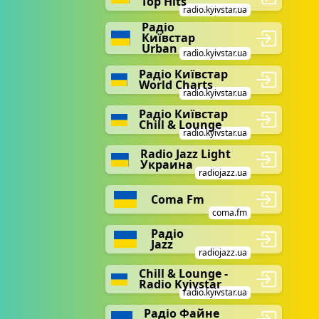
Top Hits
radio.kyivstar.ua
Радіо
Київстар
Urban
radio.kyivstar.ua
Радіо Київстар
World Charts
radio.kyivstar.ua
Радіо Київстар
Chill & Lounge
radio.kyivstar.ua
Radio Jazz Light
Украина
radiojazz.ua
Coma Fm
coma.fm
Радіо
Jazz
radiojazz.ua
Chill & Lounge -
Radio Kyivstar
radio.kyivstar.ua
Радіо Файне