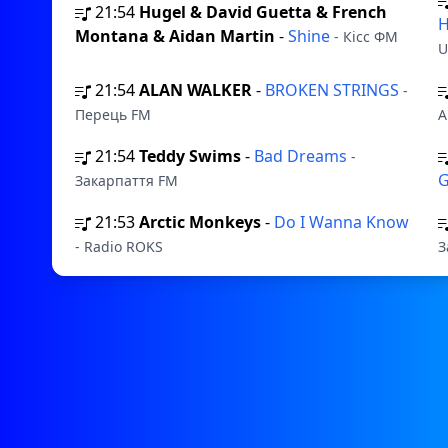
21:54
Hugel & David Guetta & French
Н
Montana & Aidan Martin
-
Shine
- Кісс ФМ
U
21:54
ALAN WALKER
-
BROKEN STRINGS
-
Перець FM
А
21:54
Teddy Swims
-
Bad Dreams
-
G
Закарпаття FM
21:53
Arctic Monkeys
-
Do I Wanna Know
- Radio ROKS
З