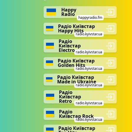
Happy
Radio
happyradio.fm
Радіо Київстар
Happy Hits
radio.kyivstar.ua
Радіо
Київстар
Electro
radio.kyivstar.ua
Радіо Київстар
Golden Hits
radio.kyivstar.ua
Радіо Київстар
Made in Ukraine
radio.kyivstar.ua
Радіо
Київстар
Retro
radio.kyivstar.ua
Радіо
Київстар Rock
radio.kyivstar.ua
Радіо Київстар