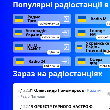
Популярні радіостанції в
Особливістю HAPPY RADIO є і те, що тут мож
твори. Для цього необхідно записати композицію 
Радио
Radio М
Трек
буде відповідати вимогам, ви можете в прямому 
radiotrek.rv.ua
r
людям подобається ваша творчість. Отже, у всь
Авторадіо
Lounge
сучасності та оригінальності.
Україна
FM
avtoradio.ua
loungef
Українське
DJFM
Радіо -
DANCE
Internation
djfm.ua
nrc
Сфера-
Radio 24
ФМ
radio24.ua
sfera-t
Зараз на радіостанціях
22:31
Олександр Пономарьов
-
Кохати
- Радіо Пятниця
22:19
ОРКЕСТР ГАРНОГО НАСТРОЮ
-