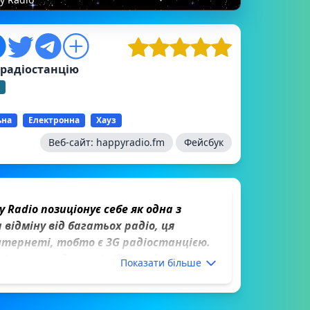
 радіостанцію
ьна
Електронна
Хауз
Веб-сайт:
happyradio.fm
Фейсбук
 Radio позиціонує себе як одна з
відміну від багатьох радіо, ця
інтернеті, тобто є 3G радіостанцією.
рією є молодь, що і підтверджується
Показати більше