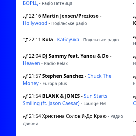
БОРЩ
- Радіо Пятниця
-
22:16
Martin Jensen/Prezioso
-
Hollywood
K
- Подільське радіо
22:11
Kola
-
Каблучка
- Подільське радіо
Н
22:04
DJ Sammy feat. Yanou & Do
-
Heaven
- Radio Relax
F
21:57
Stephen Sanchez
-
Chuck The
Money
- Europa plus
E
21:54
BLANK & JONES
-
Sun Starts
Smiling (ft. Jason Caesar)
C
- Lounge FM
21:54
Христина Соловій-До Краю
- Радио
Дзвони