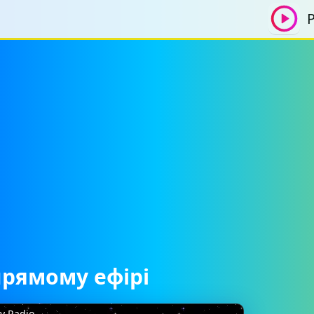
Р
прямому ефірі
y Radio