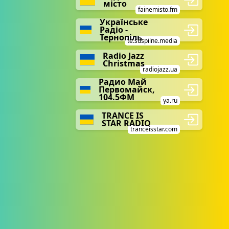
місто
fainemisto.fm
Українське
Радіо -
Тернопіль
te.suspilne.media
Radio Jazz
Christmas
radiojazz.ua
Радио Май
Первомайск,
104.5ФМ
ya.ru
TRANCE IS
STAR RADIO
tranceisstar.com