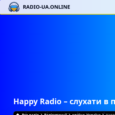
RADIO-UA.ONLINE
Happy Radio – слухати в 
Все радіо
Радіостанції
країна: Україна
Happ