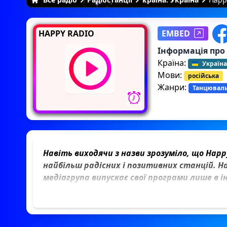
HAPPY RADIO
EMBED
Інформація про
Країна:
Україна
Мови:
російська
Жанри:
Танцювал
Навіть виходячи з назви зрозуміло, що Happy
найбільш радісних і позитивних станцій. На 
медіагрупа випускає свої програми лише в 
А це означає, що головною цільовою аудито
програмами, що виходять в ефір.
Слухати радіо онлайн HAPPY RADIO