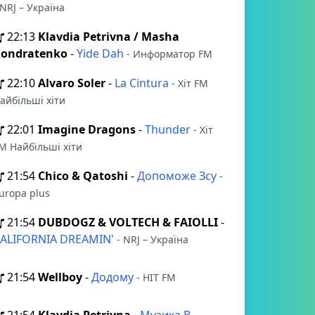
 NRJ – Україна
22:13
Klavdia Petrivna / Masha
ondratenko
-
Yide Dah
- Информатор FM
22:10
Alvaro Soler
-
La Cintura
- Хіт FM
айбільші хіти
22:01
Imagine Dragons
-
Thunder
- Хіт
M Найбільші хіти
21:54
Chico & Qatoshi
-
Допоможе Зсу
-
uropa plus
21:54
DUBDOGZ & VOLTECH & FAIOLLI
-
ALIFORNIA DREAMIN'
- NRJ – Україна
21:54
Wellboy
-
Додому
- HIT FM