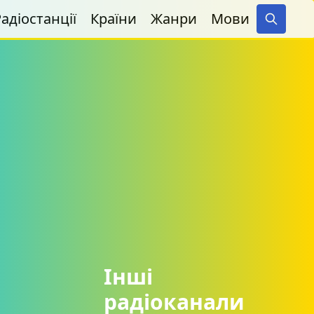
адіостанції
Країни
Жанри
Мови
Search
Інші
радіоканали