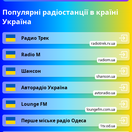
Популярні радіостанції в країні
Україна
Радио Трек
radiotrek.rv.ua
Radio М
radiom.ua
Шансон
shanson.ua
Авторадіо Україна
avtoradio.ua
Lounge FM
loungefm.com.ua
Перше міське радіо Одеса
1tv.od.ua