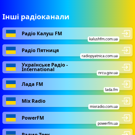
Інші радіоканали
Радіо Калуш FM
kalushfm.com.ua
Радіо Пятниця
radiopyatnica.com.ua
Українське Радіо -
International
nrcu.gov.ua
Лада FM
lada.fm
Mix Radio
mixradio.com.ua
PowerFM
powerfm.ua
Радио Трек