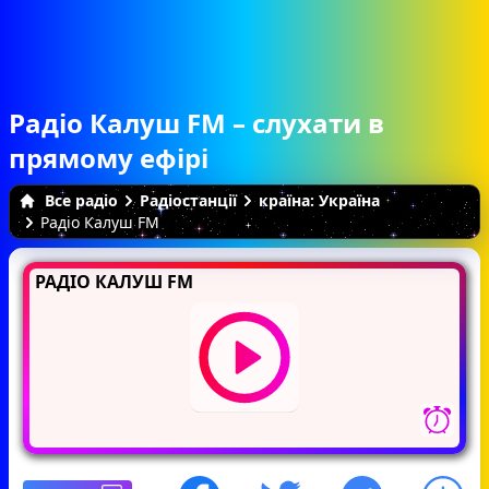
Радіо Калуш FM – слухати в
прямому ефірі
Все радіо
Радіостанції
країна: Україна
Радіо Калуш FM
РАДІО КАЛУШ FM