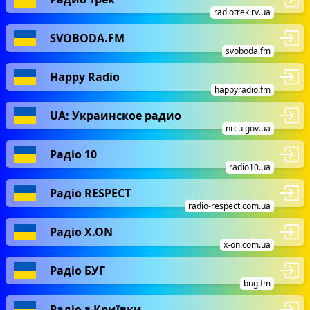
radiotrek.rv.ua
SVOBODA.FM
svoboda.fm
Happy Radio
happyradio.fm
UA: Украинское радио
nrcu.gov.ua
Радіо 10
radio10.ua
Радіо RESPECT
radio-respect.com.ua
Радіо X.ON
x-on.com.ua
Радіо БУГ
bug.fm
Радіо з Криївки