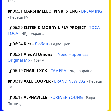
Трек
06:31
MARSHMELLO, PINK, STING
-
DREAMING
- Перець FM
06:29
SISTEK & MORRY & FLY PROJECT
-
TOCA
TOCA
- NRJ – Україна
06:24
Kler
-
Любов
- Радио Трек
06:21
Alex Al Onions
-
I Need Happiness
Original Mix
- 109FM
06:19
CHARLI XCX
-
CAMERA
- NRJ – Україна
06:19
AXEL COOPER
-
BRAND NEW DAY
- Перець
FM
06:18
ALPHAVILLE
-
FOREVER YOUNG
- Радіо
Пятниця