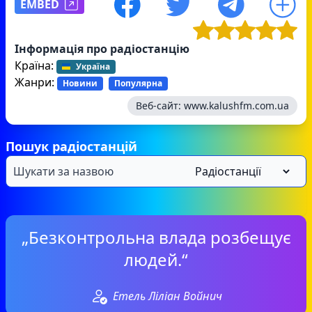
EMBED
Інформація про радіостанцію
Країна:
Україна
Жанри:
Новини
Популярна
Веб-сайт:
www.kalushfm.com.ua
Пошук радіостанцій
„Безконтрольна влада розбещує
людей.“
Етель Ліліан Войнич