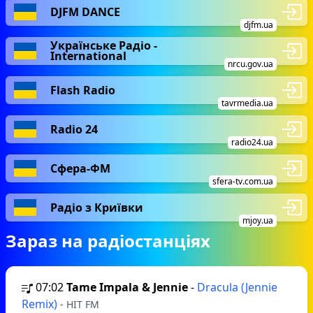
DJFM DANCE
djfm.ua
Українське Радіо -
International
nrcu.gov.ua
Flash Radio
tavrmedia.ua
Radio 24
radio24.ua
Сфера-ФМ
sfera-tv.com.ua
Радіо з Криївки
mjoy.ua
Зараз на радіостанціях
07:02
Tame Impala & Jennie
-
Dracula (Jennie
Remix)
- HIT FM