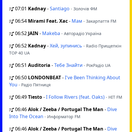
07:01
Kadnay
-
Santiago
- Золочів ФМ
06:54
Mirami Feat. Хас
-
Мам
- Закарпаття FM
06:52
JAIN
-
Makeba
- Авторадіо Україна
06:52
Kadnay
-
Хей, зупинись
- Radio Прищепкін
TOP 40 UA
06:51
Auditoria
-
Тебе Знайти
- РокРадіо UA
06:50
LONDONBEAT
-
I've Been Thinking About
You
- Радіо Пятниця
06:49
Tiesto
-
I Follow Rivers (feat. Oaks)
- HIT FM
06:46
Alok / Zeeba / Portugal The Man
-
Dive
Into The Ocean
- Информатор FM
06:46
Alok / Zeeba / Portugal The Man
-
Dive