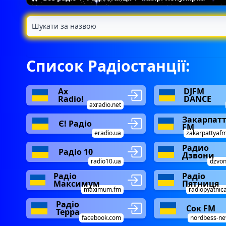
Список Радіостанції:
Ax
DJFM
Radio!
DANCE
axradio.net
Закарпат
Є! Радіо
FM
eradio.ua
zakarpattyaf
Радио
Радіо 10
Дзвони
radio10.ua
dzvon
Радіо
Радіо
Максимум
Пятниця
maximum.fm
radiopyatnic
Радіо
Сок FM
Терра
facebook.com
nordbess-ne