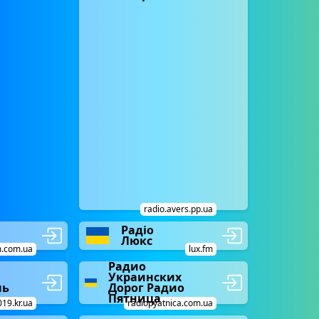
radio.avers.pp.ua
Радіо
Люкс
m.com.ua
lux.fm
Радио
Украинских
нь
Дорог Радио
Пятница
019.kr.ua
radiopyatnica.com.ua