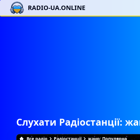
RADIO-UA.ONLINE
Слухати Радіостанції: ж
Все радіо
Радіостанції
жанр: Популярна