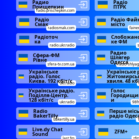
Радио
Радіо
Прищепкин
ПТРК
radio.prischepkin.com
Радіо
Радіо Фай
Смак
місто
radiosmak.com
faine
Радіоточ
Слобожан
ка
ке ФМ
radio.ukr.radio
Радио
Сфера-ФМ
Шлягер
Рівне
Одесса
sfera-tv.com.ua
radio-shlyag
Українське
Українське 
радіо. Голос
Житомирсь
Києва. 192 кбіт/с
хвиля. 48 кб
ukr.radio
Українське радіо.
Голос
Поділля-Центр.
Городищи
128 кбіт/с
и
ukr.radio
98f
Radio
Перше міс
BakerTilly
радіо Одес
bakertilly.ua
Live.dy Chat
ZFM+
Sound
last.fm
zf