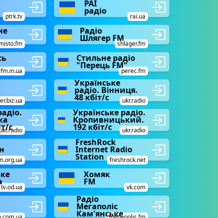
РАІ
радіо
ptrk.tv
rai.ua
не
Радіо
Шлягер FM
misto.fm
shlager.fm
сь
Стильне радіо
"Перець FM"
sfm.in.ua
perec.fm
Українське
радіо. Вінниця.
48 кбіт/с
er.biz.ua
ukr.radio
радіо.
Українське радіо.
ка
Кропивницький.
іт/с
192 кбіт/с
ukr.radio
ukr.radio
FreshRock
н
Internet Radio
Station
m.org.ua
freshrock.net
ьке
Хомяк
а
FM
1tv.od.ua
vk.com
Радіо
Мегаполіс
Кам'янське
m.com.ua
megapolis.fm