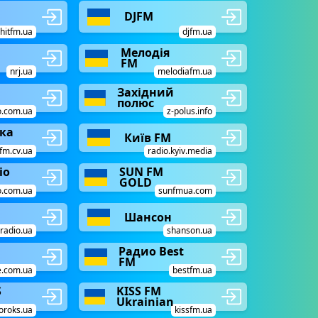
DJFM
hitfm.ua
djfm.ua
Мелодія
FM
nrj.ua
melodiafm.ua
Західний
полюс
o.com.ua
z-polus.info
ка
Київ FM
fm.cv.ua
radio.kyiv.media
іо
SUN FM
GOLD
o.com.ua
sunfmua.com
Шансон
radio.ua
shanson.ua
Радио Best
FM
e.com.ua
bestfm.ua
S
KISS FM
Ukrainian
oroks.ua
kissfm.ua