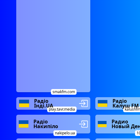
smakfm.com
Радіо
Радіо
Інді.UA
Калуш FM
play.tavr.media
kalushf
Радіо
Радио
Накипіло
Новый Де
nakipelo.ua
1