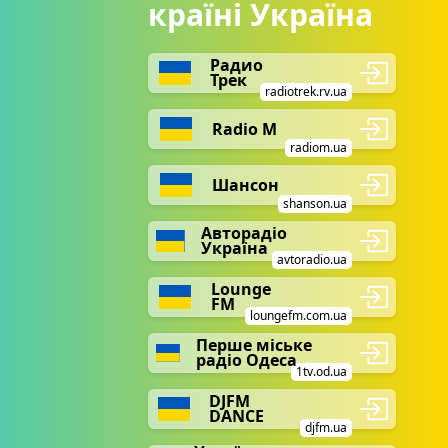
країні Україна
Радио
Трек
radiotrek.rv.ua
Radio М
radiom.ua
Шансон
shanson.ua
Авторадіо
Україна
avtoradio.ua
Lounge
FM
loungefm.com.ua
Перше міське
радіо Одеса
1tv.od.ua
DJFM
DANCE
djfm.ua