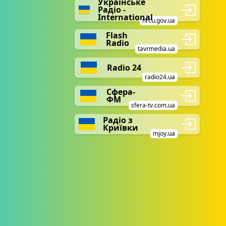
Українське
Радіо -
International
nrcu.gov.ua
Flash
Radio
tavrmedia.ua
Radio 24
radio24.ua
Сфера-
ФМ
sfera-tv.com.ua
Радіо з
Криївки
mjoy.ua