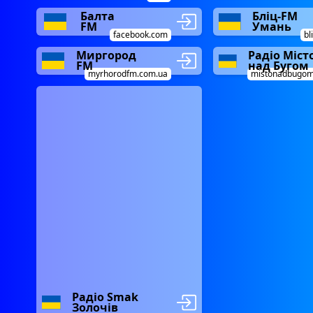
Балта
Бліц-FM
FM
Умань
facebook.com
bl
Миргород
Радіо Міст
FM
над Бугом
myrhorodfm.com.ua
mistonadbugom
Радіо Smak
Золочів