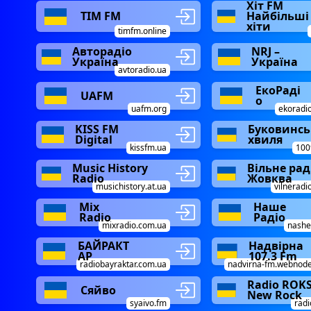
Хіт FM
TIM FM
Найбільші
хіти
timfm.online
Авторадіо
NRJ –
Україна
Україна
avtoradio.ua
ЕкоРаді
UAFM
о
uafm.org
ekoradi
KISS FM
Буковинсь
Digital
хвиля
kissfm.ua
100
Music History
Вільне рад
Radio
Жовква
musichistory.at.ua
vilneradi
Mix
Наше
Radio
Радіо
mixradio.com.ua
nashe
БАЙРАКТ
Надвірна
АР
107.3 Fm
radiobayraktar.com.ua
nadvirna-fm.webnod
Radio ROK
Сяйво
New Rock
syaivo.fm
radi