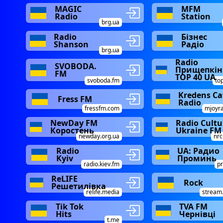
MAGIC
MFM
Radio
Station
brg.ua
Radio
Бізнес
Shanson
Радіо
brg.ua
Radio
SVOBODA.
Прищепкін
FM
TOP 40 UA
svoboda.fm
to
Kredens Ca
Fress FM
Radio
fressfm.com
mjoyr
NewDay FM
Radio Cultu
Коростень
Ukraine FM
newday.org.ua
nrc
Radio
UA: Радио
Kyiv
Проминь
radio.kiev.fm
p
ReLIFE
Rock
Решетилівка
relife.media
stream
Tik Tok
TVA FM
Hits
Чернівці
t.me