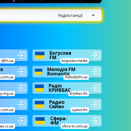
Богуслав
FM
djfm.ua
boguslav.media
тя
Мелодія FM
Romantic
m.com.ua
melodiafm.ua
Радіо
КРИВБАС
y.org.ua
kryvbas.fm
Радио
Сяйво
a.com.ua
syaivo.fm
Сфера-
ФМ
ws.cv.ua
sfera-tv.com.ua