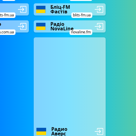
Бліц-FM
Фастів
its-fm.ua
blits-fm.ua
о
Радіо
NovaLine
.com.ua
novaline.fm
Радио
Аверс