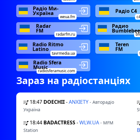
Радіо Ми-
Радіо C4
Україна
weua.fm
c
Radar
Радио
FM
Bumblebe
radarfm.ru
bf
Radio Ritmo
Teren
Latino
FM
tavrmedia.ua
Radio Sfera
Music
radiosferamusic.com
Зараз на радіостанціях
18:47
DOECHII
-
ANXIETY
- Авторадіо
Україна
S
18:44
BADACTRESS
-
WLW.UA
- MFM
Station