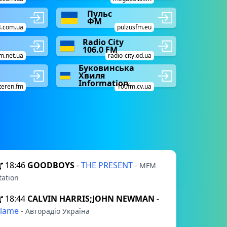
Пульс
ФМ
4.com.ua
pulzusfm.eu
Radio City
e
106.0 FM
m.net.ua
radio-city.od.ua
Буковинська
Хвиля
Information
teren.fm
100fm.cv.ua
18:46
GOODBOYS
-
THE PRESENT
- MFM
tation
18:44
CALVIN HARRIS;JOHN NEWMAN
-
Blame
- Авторадіо Україна