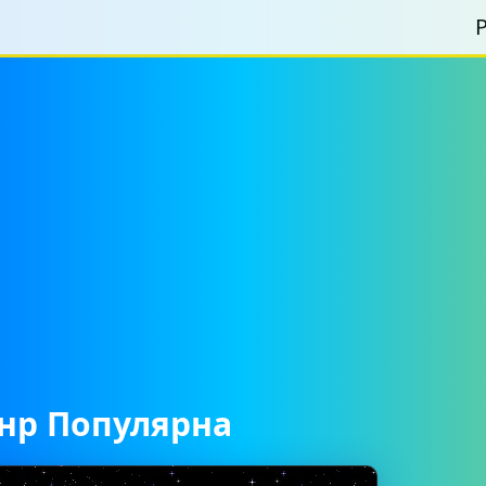
Р
анр Популярна