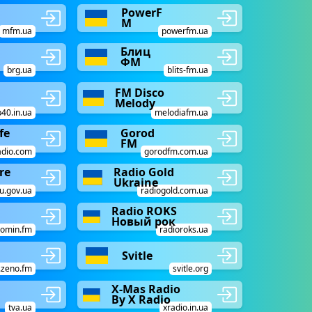
PowerF
M
mfm.ua
powerfm.ua
Блиц
ФМ
brg.ua
blits-fm.ua
FM Disco
Melody
p40.in.ua
melodiafm.ua
fe
Gorod
FM
adio.com
gorodfm.com.ua
re
Radio Gold
Ukraine
u.gov.ua
radiogold.com.ua
Radio ROKS
Новый рок
romin.fm
radioroks.ua
Svitle
.zeno.fm
svitle.org
X-Mas Radio
By X Radio
tva.ua
xradio.in.ua