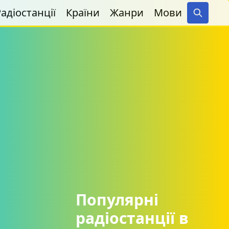
адіостанції
Країни
Жанри
Мови
Search
Популярні
радіостанції в