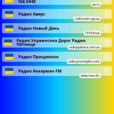
104.5ФМ
ya.ru
Радио Аверс
radio.avers.pp.ua
Радио Новый День
1019.kr.ua
Радио Украинских Дорог Радио
Пятница
radiopyatnica.com.ua
Радио Прищепкин
radio.prischepkin.com
Радио Аккерман FM
akkerman.fm