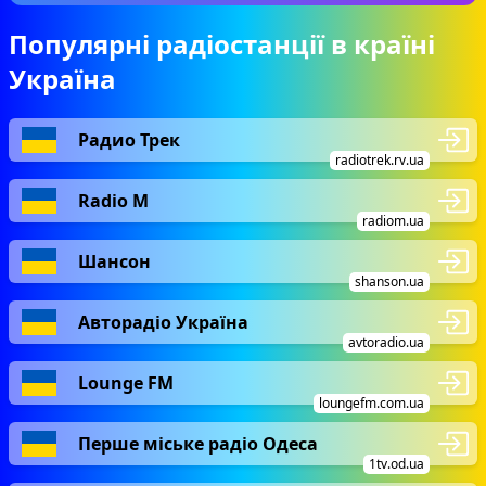
Популярні радіостанції в країні
Україна
Радио Трек
radiotrek.rv.ua
Radio М
radiom.ua
Шансон
shanson.ua
Авторадіо Україна
avtoradio.ua
Lounge FM
loungefm.com.ua
Перше міське радіо Одеса
1tv.od.ua