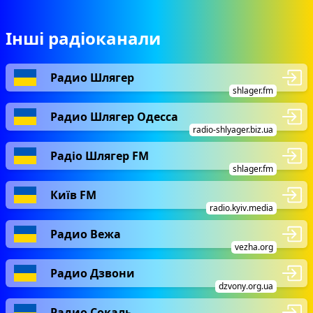
Інші радіоканали
Радио Шлягер
shlager.fm
Радио Шлягер Одесса
radio-shlyager.biz.ua
Радіо Шлягер FM
shlager.fm
Київ FM
radio.kyiv.media
Радио Вежа
vezha.org
Радио Дзвони
dzvony.org.ua
Радио Сокаль