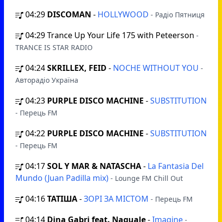
04:29
DISCOMAN
-
HOLLYWOOD
- Радіо Пятниця
04:29
Trance Up Your Life 175 with Peteerson
-
TRANCE IS STAR RADIO
04:24
SKRILLEX, FEID
-
NOCHE WITHOUT YOU
-
Авторадіо Україна
04:23
PURPLE DISCO MACHINE
-
SUBSTITUTION
- Перець FM
04:22
PURPLE DISCO MACHINE
-
SUBSTITUTION
- Перець FM
04:17
SOL Y MAR & NATASCHA
-
La Fantasia Del
Mundo (Juan Padilla mix)
- Lounge FM Chill Out
04:16
ТАТІША
-
ЗОРІ ЗА МІСТОМ
- Перець FM
04:14
Dina Gabri feat. Naguale
-
Imagine
-