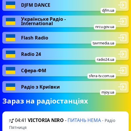
DJFM DANCE
djfm.ua
Українське Радіо -
International
nrcu.gov.ua
Flash Radio
tavrmedia.ua
Radio 24
radio24.ua
Сфера-ФМ
sfera-tv.com.ua
Радіо з Криївки
mjoy.ua
Зараз на радіостанціях
04:41
VICTORIA NIRO
-
ПИТАНЬ НЕМА
- Радіо
Пятниця