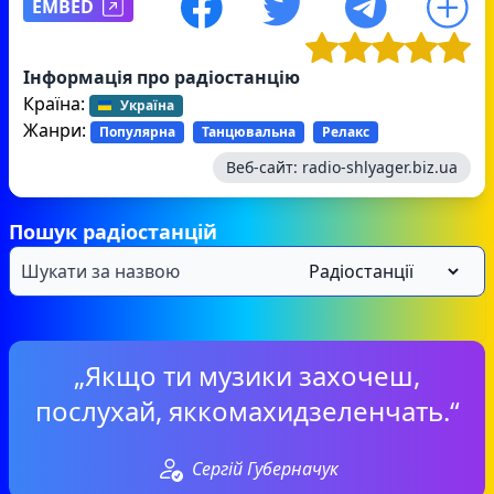
EMBED
Інформація про радіостанцію
Країна:
Україна
Жанри:
Популярна
Танцювальна
Релакс
Веб-сайт:
radio-shlyager.biz.ua
Пошук радіостанцій
„Якщо ти музики захочеш,
послухай, яккомахидзеленчать.“
Сергій Губерначук