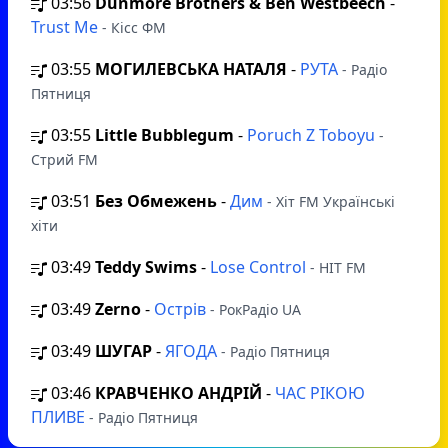
03:56
Dunmore Brothers & Ben Westbeech
-
Trust Me
- Кісс ФМ
03:55
МОГИЛЕВСЬКА НАТАЛЯ
-
РУТА
- Радіо
Пятниця
03:55
Little Bubblegum
-
Poruch Z Toboyu
-
Стрий FM
03:51
Без Обмежень
-
Дим
- Хіт FM Українські
хіти
03:49
Teddy Swims
-
Lose Control
- HIT FM
03:49
Zerno
-
Острів
- РокРадіо UA
03:49
ШУГАР
-
ЯГОДА
- Радіо Пятниця
03:46
КРАВЧЕНКО АНДРІЙ
-
ЧАС РІКОЮ
ПЛИВЕ
- Радіо Пятниця