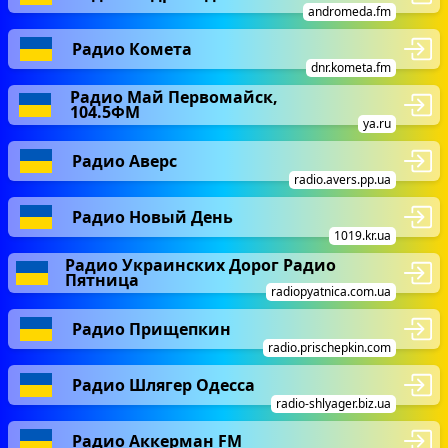
andromeda.fm
Радио Комета
dnr.kometa.fm
Радио Май Первомайск,
104.5ФМ
ya.ru
Радио Аверс
radio.avers.pp.ua
Радио Новый День
1019.kr.ua
Радио Украинских Дорог Радио
Пятница
radiopyatnica.com.ua
Радио Прищепкин
radio.prischepkin.com
Радио Шлягер Одесса
radio-shlyager.biz.ua
Радио Аккерман FM