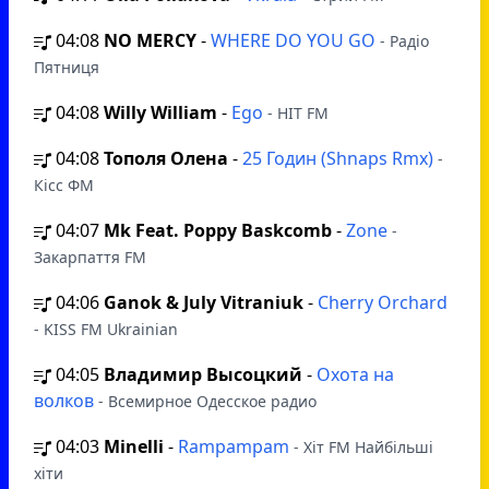
04:08
NO MERCY
-
WHERE DO YOU GO
- Радіо
Пятниця
04:08
Willy William
-
Ego
- HIT FM
04:08
Тополя Олена
-
25 Годин (Shnaps Rmx)
-
Кісс ФМ
04:07
Mk Feat. Poppy Baskcomb
-
Zone
-
Закарпаття FM
04:06
Ganok & July Vitraniuk
-
Cherry Orchard
- KISS FM Ukrainian
04:05
Владимир Высоцкий
-
Охота на
волков
- Всемирное Одесское радио
04:03
Minelli
-
Rampampam
- Хіт FM Найбільші
хіти