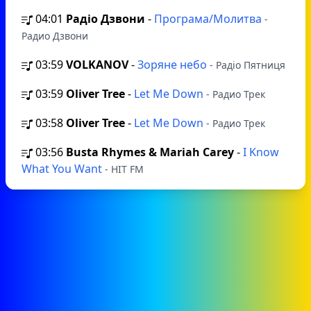
04:01
Радіо Дзвони
-
Програма/Молитва
-
Радио Дзвони
03:59
VOLKANOV
-
Зоряне небо
- Радіо Пятниця
03:59
Oliver Tree
-
Let Me Down
- Радио Трек
03:58
Oliver Tree
-
Let Me Down
- Радио Трек
03:56
Busta Rhymes & Mariah Carey
-
I Know
What You Want
- HIT FM