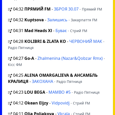
04:32
ПРЯМИЙ FM
-
ЗБРОЯ 30.07
- Прямий FM
04:32
Kuptsova
-
Залишись
- Закарпаття FM
04:31
Mad Heads Xl
-
Буває
- Стрий FM
04:28
KOLIBRI & ZLATA KO
-
ЧЕРВОНИЙ МАК
-
Радіо Пятниця
04:27
Go-A
-
Zhalmenina (Nazar&Qobzar Rmx)
-
Кісс ФМ
04:25
ALENA OMARGALIEVA & АНСАМБЛЬ
КРАЛИЦЯ
-
ЗАКОХАНА
- Радіо Пятниця
04:23
LOU BEGA
-
MAMBO #5
- Радіо Пятниця
04:12
Okean Eljzy
-
Vidpovidj
- Стрий FM
04:11
Olia Poliakova
-
Vkrala
- Стрий FM