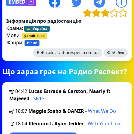
EMBED
Інформація про радіостанцію
Країна:
Україна
Мови:
українська
Жанри:
Різне
Веб-сайт:
radiorespect.com.ua
Фейсбук
Що зараз грає на Радио Респект?
04:42
Lucas Estrada & Carston, Naarly ft
Majeeed
-
Slide
18:07
Maggie Szabo & DANZR
-
What We Do
18:04
Illenium f. Ryan Tedder
-
With Your Love