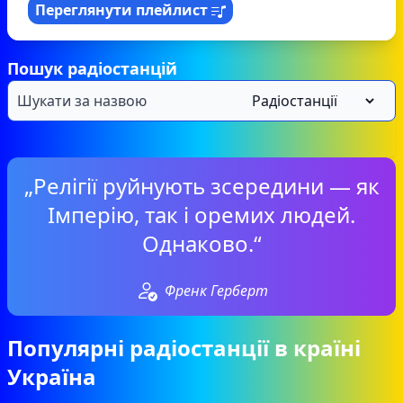
Переглянути плейлист
Пошук радіостанцій
„Релігії руйнують зсередини — як
Імперію, так і оремих людей.
Однаково.“
Френк Герберт
Популярні радіостанції в країні
Україна