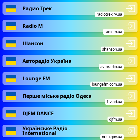
Радио Трек
radiotrek.rv.ua
Radio М
radiom.ua
Шансон
shanson.ua
Авторадіо Україна
avtoradio.ua
Lounge FM
loungefm.com.ua
Перше міське радіо Одеса
1tv.od.ua
DJFM DANCE
djfm.ua
Українське Радіо -
International
nrcu.gov.ua