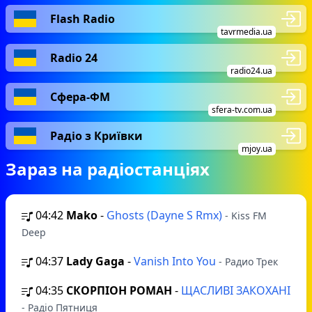
Flash Radio
tavrmedia.ua
Radio 24
radio24.ua
Сфера-ФМ
sfera-tv.com.ua
Радіо з Криївки
mjoy.ua
Зараз на радіостанціях
04:42
Mako
-
Ghosts (Dayne S Rmx)
- Kiss FM
Deep
04:37
Lady Gaga
-
Vanish Into You
- Радио Трек
04:35
СКОРПІОН РОМАН
-
ЩАСЛИВІ ЗАКОХАНІ
- Радіо Пятниця