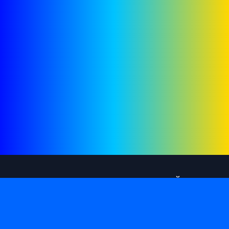
RADIO-UA.ONLINE КАТАЛОГ РАДІОСТАНЦІЙ
Ласкаво просимо до нашого каталогу
радіостанцій, упорядкованого за жанрами,
країнами та мовами.