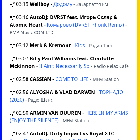
03:19
Wellboy
-
Додому
- Закарпаття FM
03:16
AutoDJ: DVRST feat. Игорь Скляр &
Atomic Heart
-
Koмарово (DVRST Phonk Remix)
-
RMP Music COM LTD
03:12
Merk & Kremont
-
Kids
- Радио Трек
03:07
Billy Paul Williams feat. Charlotte
Mckinnon
-
It Ain't Necessarily So
- Radio Relax Cafe
02:58
CASSIAN
-
COME TO LIFE
- MFM Station
02:56
ALYOSHA & VLAD DARWIN
-
ТОРНАДО
(2020)
- Радіо Шанс
02:50
ARMIN VAN BUUREN
-
HERE IN MY ARMS
(ENJOY THE SILENCE)
- MFM Station
02:47
AutoDJ: Dirty Impact vs Royal XTC
-