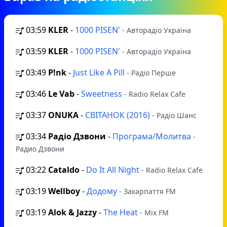
03:59
KLER
-
1000 PISEN'
- Авторадіо Україна
03:59
KLER
-
1000 PISEN'
- Авторадіо Україна
03:49
P!nk
-
Just Like A Pill
- Радіо Перше
03:46
Le Vab
-
Sweetness
- Radio Relax Cafe
03:37
ONUKA
-
СВІТАНОК (2016)
- Радіо Шанс
03:34
Радіо Дзвони
-
Програма/Молитва
-
Радио Дзвони
03:22
Cataldo
-
Do It All Night
- Radio Relax Cafe
03:19
Wellboy
-
Додому
- Закарпаття FM
03:19
Alok & Jazzy
-
The Heat
- Mix FM