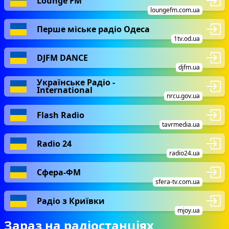
Lounge FM
loungefm.com.ua
Перше міське радіо Одеса
1tv.od.ua
DJFM DANCE
djfm.ua
Українське Радіо -
International
nrcu.gov.ua
Flash Radio
tavrmedia.ua
Radio 24
radio24.ua
Сфера-ФМ
sfera-tv.com.ua
Радіо з Криївки
mjoy.ua
Зараз на радіостанціях