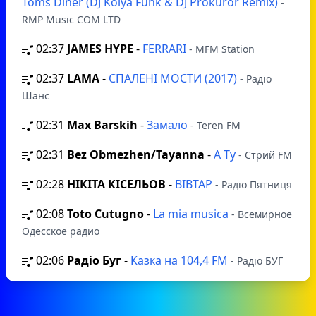
Toms Diner (DJ Kolya Funk & DJ Prokuror Remix)
-
RMP Music COM LTD
02:37
JAMES HYPE
-
FERRARI
- MFM Station
02:37
LAMA
-
СПАЛЕНІ МОСТИ (2017)
- Радіо
Шанс
02:31
Max Barskih
-
Замало
- Teren FM
02:31
Bez Obmezhen/Tayanna
-
A Ty
- Стрий FM
02:28
НІКІТА КІСЕЛЬОВ
-
ВІВТАР
- Радіо Пятниця
02:08
Toto Cutugno
-
La mia musica
- Всемирное
Одесское радио
02:06
Радіо Буг
-
Казка на 104,4 FM
- Радіо БУГ