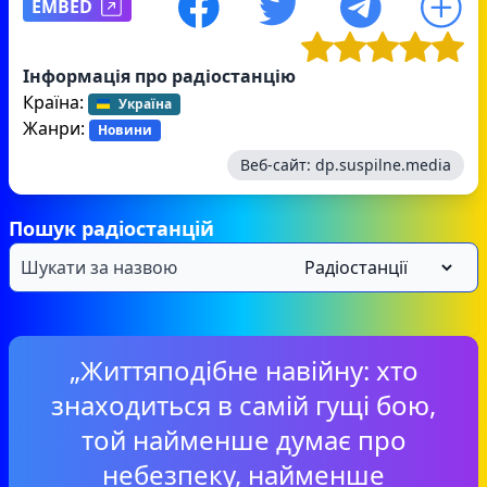
EMBED
Інформація про радіостанцію
Країна:
Україна
Жанри:
Новини
Веб-сайт:
dp.suspilne.media
Пошук радіостанцій
„Життяподібне навійну: хто
знаходиться в самій гущі бою,
той найменше думає про
небезпеку, найменше