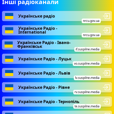
Інші радіоканали
Українське радіо
nrcu.gov.ua
Українське Радіо -
International
nrcu.gov.ua
Українське Радіо - Івано-
Франківськ
if.suspilne.media
Українське Радіо - Луцьк
vo.suspilne.media
Українське Радіо - Львів
lv.suspilne.media
Українське Радіо - Рівне
rv.suspilne.media
Українське Радіо - Тернопіль
te.suspilne.media