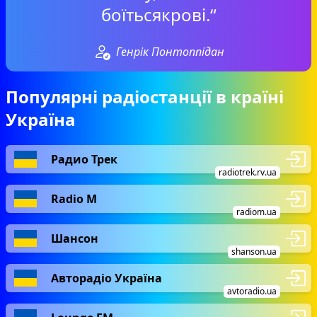
боїтьсякрові.“
Генрік Понтоппідан
Популярні радіостанції в країні
Україна
Радио Трек
radiotrek.rv.ua
Radio М
radiom.ua
Шансон
shanson.ua
Авторадіо Україна
avtoradio.ua