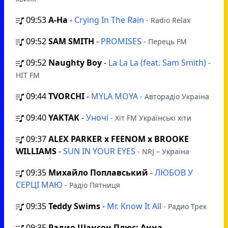
09:53
A-Ha
-
Crying In The Rain
- Radio Relax
09:52
SAM SMITH
-
PROMISES
- Перець FM
09:52
Naughty Boy
-
La La La (feat. Sam Smith)
-
HIT FM
09:44
TVORCHI
-
MYLA MOYA
- Авторадіо Україна
09:40
YAKTAK
-
Уночі
- Хіт FM Українські хіти
09:37
ALEX PARKER x FEENOM x BROOKE
WILLIAMS
-
SUN IN YOUR EYES
- NRJ – Україна
09:35
Михайло Поплавський
-
ЛЮБОВ У
СЕРЦІ МАЮ
- Радіо Пятниця
09:35
Teddy Swims
-
Mr. Know It All
- Радио Трек
09:35
Радио Шансон Плюс: Анна