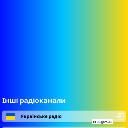
Інші радіоканали
Українське радіо
nrcu.gov.ua