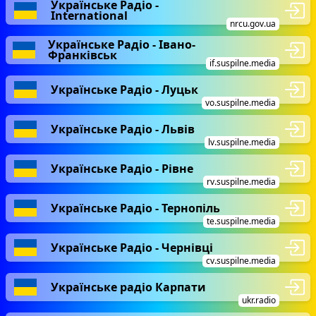
Українське Радіо -
International
nrcu.gov.ua
Українське Радіо - Івано-
Франківськ
if.suspilne.media
Українське Радіо - Луцьк
vo.suspilne.media
Українське Радіо - Львів
lv.suspilne.media
Українське Радіо - Рівне
rv.suspilne.media
Українське Радіо - Тернопіль
te.suspilne.media
Українське Радіо - Чернівці
cv.suspilne.media
Українське радіо Карпати
ukr.radio