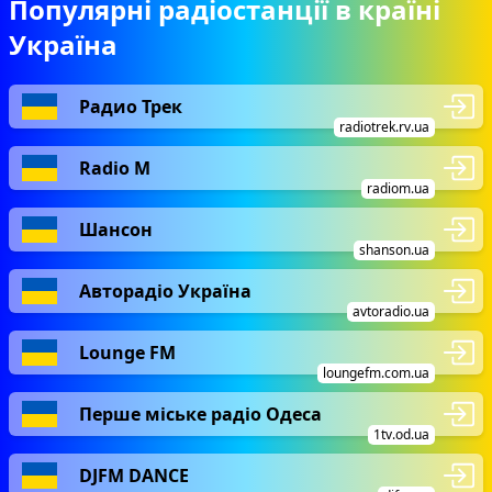
Популярні радіостанції в країні
Україна
Радио Трек
radiotrek.rv.ua
Radio М
radiom.ua
Шансон
shanson.ua
Авторадіо Україна
avtoradio.ua
Lounge FM
loungefm.com.ua
Перше міське радіо Одеса
1tv.od.ua
DJFM DANCE