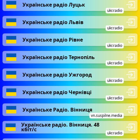
Українське радіо Луцьк
ukr.radio
Українське радіо Львів
ukr.radio
Українське радіо Рівне
ukr.radio
Українське радіо Тернопіль
ukr.radio
Українське радіо Ужгород
ukr.radio
Українське радіо Чернівці
ukr.radio
Українське Радіо. Вінниця
vn.suspilne.media
Українське радіо. Вінниця. 48
кбіт/с
ukr.radio