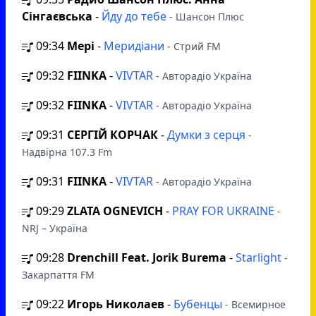
Сінгаєвська
-
Йду до тебе
- Шансон Плюс
09:34
Мері
-
Меридiани
- Стрий FM
09:32
FIINKA
-
VIVTAR
- Авторадіо Україна
09:32
FIINKA
-
VIVTAR
- Авторадіо Україна
09:31
СЕРГІЙ КОРЧАК
-
Думки з серця
-
Надвірна 107.3 Fm
09:31
FIINKA
-
VIVTAR
- Авторадіо Україна
09:29
ZLATA OGNEVICH
-
PRAY FOR UKRAINE
-
NRJ – Україна
09:28
Drenchill Feat. Jorik Burema
-
Starlight
-
Закарпаття FM
09:22
Игорь Николаев
-
Бубенцы
- Всемирное