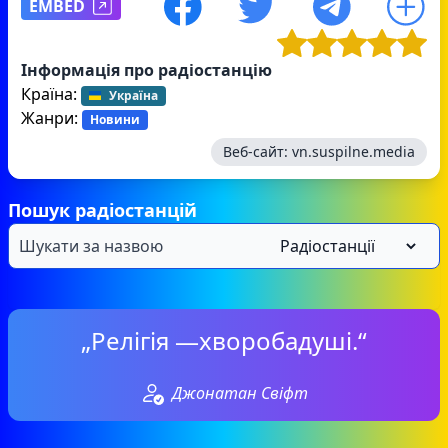
EMBED
Інформація про радіостанцію
Країна:
Україна
Жанри:
Новини
Веб-сайт:
vn.suspilne.media
Пошук радіостанцій
„Релігія —хворобадуші.“
Джонатан Свіфт