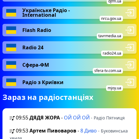
djfm.ua
Українське Радіо -
International
nrcu.gov.ua
Flash Radio
tavrmedia.ua
Radio 24
radio24.ua
Сфера-ФМ
sfera-tv.com.ua
Радіо з Криївки
mjoy.ua
Зараз на радіостанціях
09:55
ДЯДЯ ЖОРА
-
ОЙ ОЙ ОЙ
- Радіо Пятниця
09:53
Артем Пивоваров
-
8 Диво
- Буковинська
хвиля