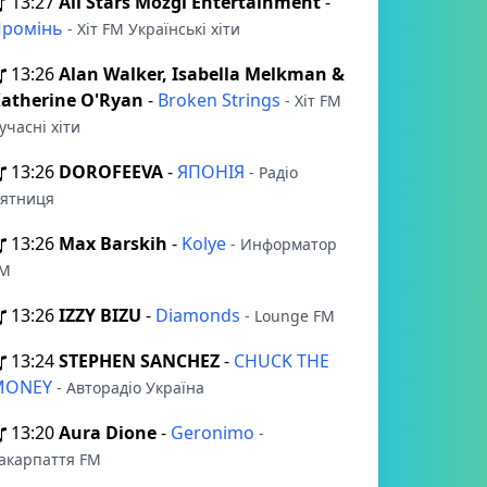
13:27
All Stars Mozgi Entertainment
-
Промінь
- Хіт FM Українські хіти
13:26
Alan Walker, Isabella Melkman &
atherine O'Ryan
-
Broken Strings
- Хіт FM
учасні хіти
13:26
DOROFEEVA
-
ЯПОНІЯ
- Радіо
ятниця
13:26
Max Barskih
-
Kolye
- Информатор
M
13:26
IZZY BIZU
-
Diamonds
- Lounge FM
13:24
STEPHEN SANCHEZ
-
CHUCK THE
MONEY
- Авторадіо Україна
13:20
Aura Dione
-
Geronimo
-
акарпаття FM