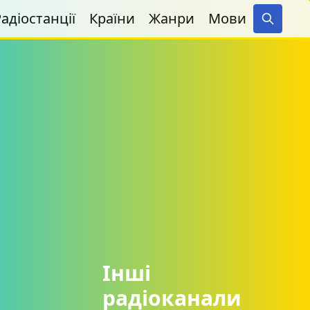
адіостанції
Країни
Жанри
Мови
Search
Інші
радіоканали