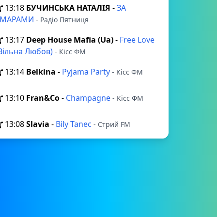
13:18
БУЧИНСЬКА НАТАЛІЯ
-
ЗА
ХМАРАМИ
- Радіо Пятниця
13:17
Deep House Mafia (Ua)
-
Free Love
Вільна Любов)
- Кісс ФМ
13:14
Belkina
-
Pyjama Party
- Кісс ФМ
13:10
Fran&Co
-
Champagne
- Кісс ФМ
13:08
Slavia
-
Bily Tanec
- Стрий FM