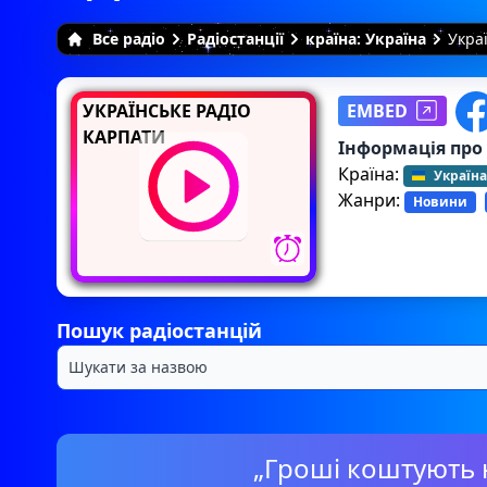
Все радіо
Радіостанції
країна: Україна
Укра
УКРАЇНСЬКЕ РАДІО
EMBED
КАРПАТИ
Інформація про
Країна:
Україна
Жанри:
Новини
Пошук радіостанцій
„Гроші коштують 