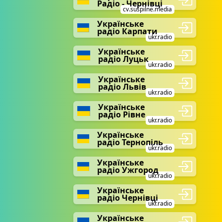
Радіо - Чернівці
cv.suspilne.media
Українське
радіо Карпати
ukr.radio
Українське
радіо Луцьк
ukr.radio
Українське
радіо Львів
ukr.radio
Українське
радіо Рівне
ukr.radio
Українське
радіо Тернопіль
ukr.radio
Українське
радіо Ужгород
ukr.radio
Українське
радіо Чернівці
ukr.radio
Українське