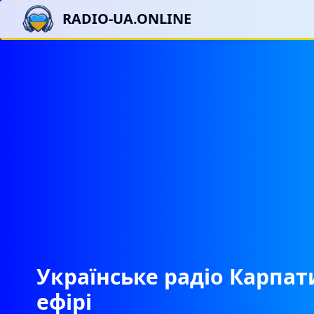
RADIO-UA.ONLINE
Українське радіо Карпат
ефірі