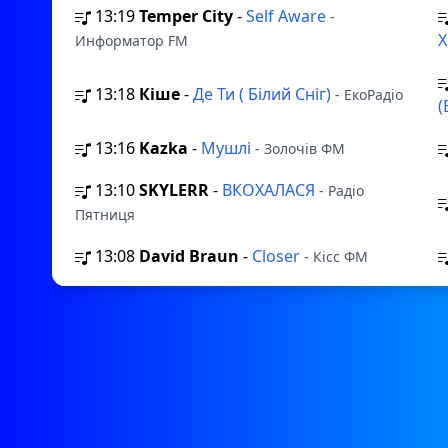
13:19
Temper City
-
Self Aware
-
Информатор FM
13:18
Кіше
-
Де Ти ( Білий Сніг)
- ЕкоРадіо
(
13:16
Kazka
-
Мушлі
- Золочів ФМ
13:10
SKYLERR
-
ВКОХАЛАСЯ
- Радіо
Пятниця
13:08
David Braun
-
Closer
- Кісс ФМ