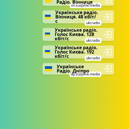
Радіо. Вінниця
vn.suspilne.media
Українське радіо.
Вінниця. 48 кбіт/
с
ukr.radio
Українське радіо.
Голос Києва. 128
кбіт/с
ukr.radio
Українське радіо.
Голос Києва. 192
кбіт/с
ukr.radio
Українське
Радіо. Дніпро
dp.suspilne.media