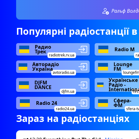
Ральф Волд
Популярні радіостанції в
Радио
Radio М
Трек
radiotrek.rv.ua
r
Авторадіо
Lounge
Україна
FM
avtoradio.ua
loungef
Українське
DJFM
Радіо -
DANCE
Internation
djfm.ua
nrc
Сфера-
Radio 24
ФМ
radio24.ua
sfera-t
Зараз на радіостанціях