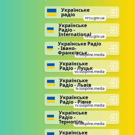
Українське
радіо
nrcu.gov.ua
Українське
Радіо -
International
nrcu.gov.ua
Українське Радіо
- Івано-
Франківськ
if.suspilne.media
Українське
Радіо - Луцьк
vo.suspilne.media
Українське
Радіо - Львів
lv.suspilne.media
Українське
Радіо - Рівне
rv.suspilne.media
Українське
Радіо -
Тернопіль
te.suspilne.media
Українське