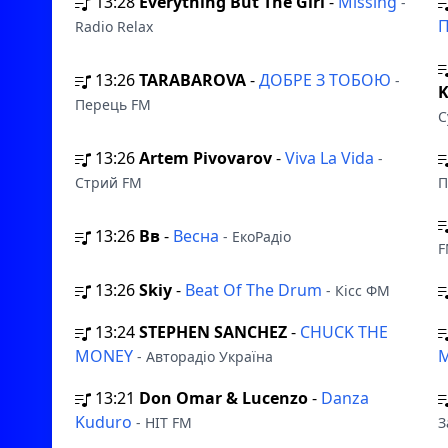
13:28
Everything But The Girl
-
Missing
-
Radio Relax
13:26
TARABAROVA
-
ДОБРЕ З ТОБОЮ
-
K
Перець FM
С
13:26
Artem Pivovarov
-
Viva La Vida
-
Стрий FM
П
13:26
Вв
-
Весна
- ЕкоРадіо
F
13:26
Skiy
-
Beat Of The Drum
- Кісс ФМ
13:24
STEPHEN SANCHEZ
-
CHUCK THE
MONEY
- Авторадіо Україна
13:21
Don Omar & Lucenzo
-
Danza
Kuduro
- HIT FM
З