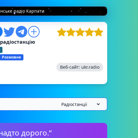
їнське радіо Карпати
 радіостанцію
Розмовне
Веб-сайт:
ukr.radio
надто дорого.“