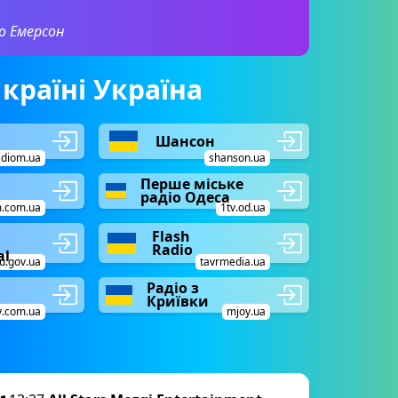
о Емерсон
 країні Україна
Шансон
adiom.ua
shanson.ua
Перше міське
радіо Одеса
m.com.ua
1tv.od.ua
Flash
Radio
al
u.gov.ua
tavrmedia.ua
Радіо з
Криївки
v.com.ua
mjoy.ua