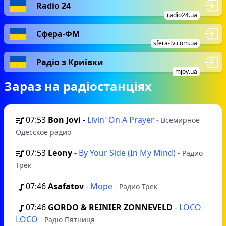
та Америці ці зміни відбулися давно. І там
Radio 24
вже радіо – це не щось застаріле і
radio24.ua
незрозуміле, а новий розважальний проект,
Сфера-ФМ
коли кожен може знайти ту станцію, де
sfera-tv.com.ua
буде транслюватися виключно той контент,
Радіо з Криївки
що необхідний йому. В Україні подібні
mjoy.ua
радіостанції так само створюються, і MiX
Зараз на радіостанціях
FM – одна з таких.
07:53
Bon Jovi
-
Livin' On A Prayer
- Всемирное
Одесское радио
07:53
Leony
-
By Your Side (In My Mind)
- Радио
Трек
07:46
Asafatov
-
Море
- Радио Трек
07:46
GORDO & REINIER ZONNEVELD
-
LOCO
LOCO
- Радіо Пятниця