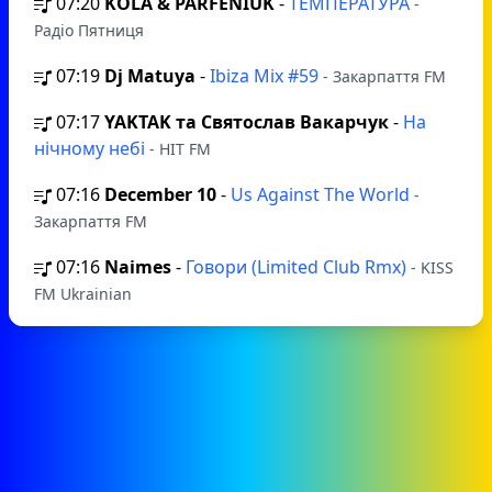
07:20
KOLA & PARFENIUK
-
ТЕМПЕРАТУРА
-
Радіо Пятниця
07:19
Dj Matuya
-
Ibiza Mix #59
- Закарпаття FM
07:17
YAKTAK та Святослав Вакарчук
-
На
нічному небі
- HIT FM
07:16
December 10
-
Us Against The World
-
Закарпаття FM
07:16
Naimes
-
Говори (Limited Club Rmx)
- KISS
FM Ukrainian