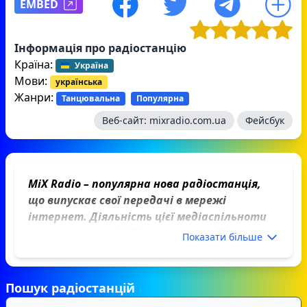
EMBED
Інформація про радіостанцію
Країна:
Україна
Мови:
українська
Жанри:
Танцювальна
Популярна
Веб-сайт:
mixradio.com.ua
Фейсбук
MiX Radio – популярна нова радіостанція,
що випускає свої передачі в мережі
інтернет. Діяльність цієї медіаспільноти
присвячена клубній, танцювальній, та
Показати більше
електронній музиці. Основний офіс
базується в Києві, тому ведучі мають змогу
запрошувати до себе найбільш популярних
Пошук радіостанцій
ді-джеїв, транслювати в ефір їх творчість,