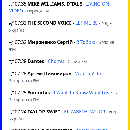
07:35
MIKE WILLIAMS, D'TALE
-
LIVING ON
VIDEO
- Перець FM
07:33
THE SECOND VOICE
-
LET ME BE
- NRJ –
Україна
07:32
Мироненко Сергій
-
З Тобою
- Золочів
ФМ
07:28
Dantes
-
Chomu
- Стрий FM
07:28
Артем Пивоваров
-
Viva La Vida
-
Закарпаття FM
07:25
Younotus
-
I Want To Know What Love Is
-
Закарпаття FM
07:24
TAYLOR SWIFT
-
ELIZABETH TAYLOR
- NRJ –
Україна