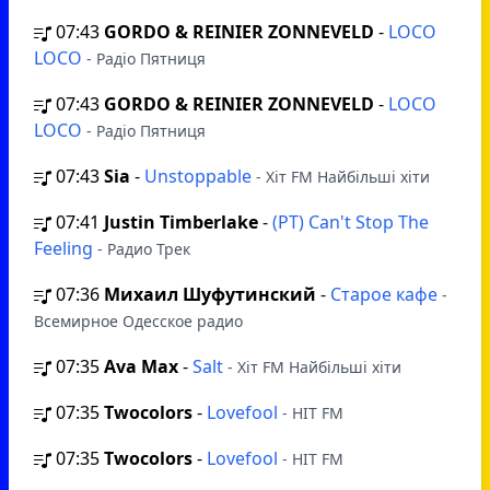
07:43
GORDO & REINIER ZONNEVELD
-
LOCO
LOCO
- Радіо Пятниця
07:43
GORDO & REINIER ZONNEVELD
-
LOCO
LOCO
- Радіо Пятниця
07:43
Sia
-
Unstoppable
- Хіт FM Найбільші хіти
07:41
Justin Timberlake
-
(РТ) Can't Stop The
Feeling
- Радио Трек
07:36
Михаил Шуфутинский
-
Старое кафе
-
Всемирное Одесское радио
07:35
Ava Max
-
Salt
- Хіт FM Найбільші хіти
07:35
Twocolors
-
Lovefool
- HIT FM
07:35
Twocolors
-
Lovefool
- HIT FM