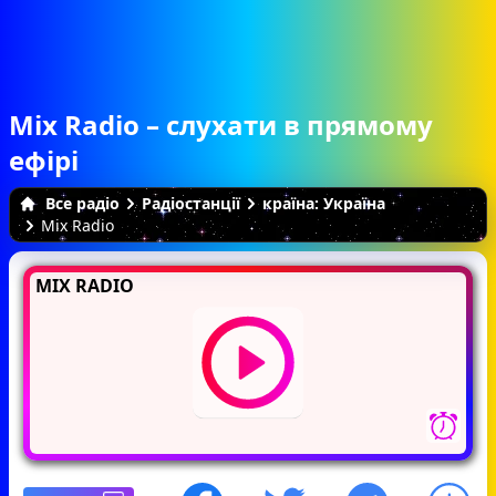
Mix Radio – слухати в прямому
ефірі
Все радіо
Радіостанції
країна: Україна
Mix Radio
MIX RADIO