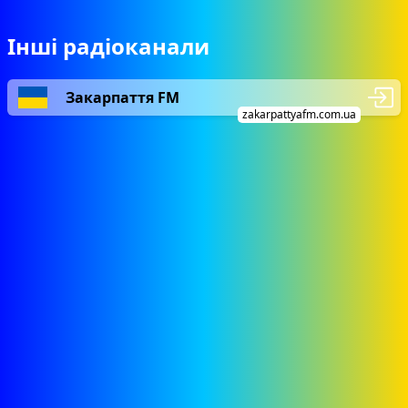
Інші радіоканали
Закарпаття FM
zakarpattyafm.com.ua