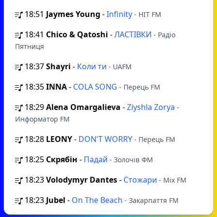
18:51
Jaymes Young
-
Infinity
- HIT FM
18:41
Chico & Qatoshi
-
ЛАСТІВКИ
- Радіо
Пятниця
18:37
Shayri
-
Коли ти
- UAFM
18:35
INNA
-
COLA SONG
- Перець FM
18:29
Alena Omargalieva
-
Ziyshla Zorya
-
Информатор FM
18:28
LEONY
-
DON'T WORRY
- Перець FM
18:25
Скрябін
-
Падай
- Золочів ФМ
18:23
Volodymyr Dantes
-
Стожари
- Mix FM
18:23
Jubel
-
On The Beach
- Закарпаття FM