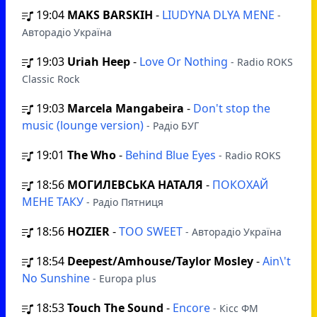
19:04
MAKS BARSKIH
-
LIUDYNA DLYA MENE
-
Авторадіо Україна
19:03
Uriah Heep
-
Love Or Nothing
- Radio ROKS
Classic Rock
19:03
Marcela Mangabeira
-
Don't stop the
music (lounge version)
- Радіо БУГ
19:01
The Who
-
Behind Blue Eyes
- Radio ROKS
18:56
МОГИЛЕВСЬКА НАТАЛЯ
-
ПОКОХАЙ
МЕНЕ ТАКУ
- Радіо Пятниця
18:56
HOZIER
-
TOO SWEET
- Авторадіо Україна
18:54
Deepest/Amhouse/Taylor Mosley
-
Ain\'t
No Sunshine
- Europa plus
18:53
Touch The Sound
-
Encore
- Кісс ФМ