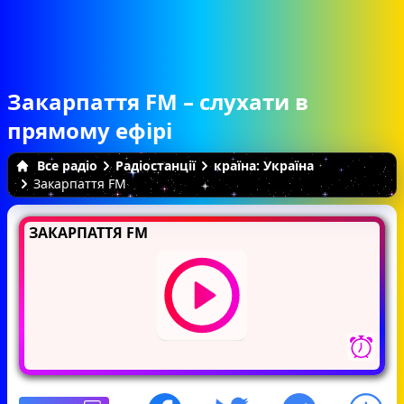
Закарпаття FM – слухати в
прямому ефірі
Все радіо
Радіостанції
країна: Україна
Закарпаття FM
ЗАКАРПАТТЯ FM