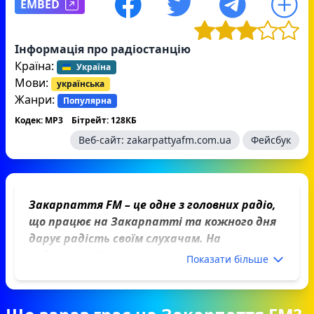
EMBED
Інформація про радіостанцію
Країна:
Україна
Мови:
українська
Жанри:
Популярна
Кодек: MP3
Бітрейт: 128КБ
Веб-сайт:
zakarpattyafm.com.ua
Фейсбук
Закарпаття FM – це одне з головних радіо,
що працює на Закарпатті та кожного дня
дарує радість своїм слухачам. На
радіостанції лунають тільки
Показати більше
найдрайвовіші та найкращі хіти від
українських та закордонних виконавців.
Тому не дивно, що популярність цього радіо