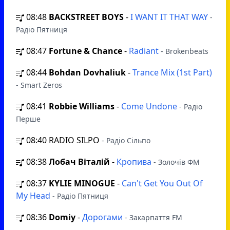
08:48
BACKSTREET BOYS
-
I WANT IT THAT WAY
-
Радіо Пятниця
08:47
Fortune & Chance
-
Radiant
- Brokenbeats
08:44
Bohdan Dovhaliuk
-
Trance Mix (1st Part)
- Smart Zeros
08:41
Robbie Williams
-
Come Undone
- Радіо
Перше
08:40
RADIO SILPO
- Радіо Сільпо
08:38
Лобач Віталій
-
Кропива
- Золочів ФМ
08:37
KYLIE MINOGUE
-
Can't Get You Out Of
My Head
- Радіо Пятниця
08:36
Domiy
-
Дорогами
- Закарпаття FM