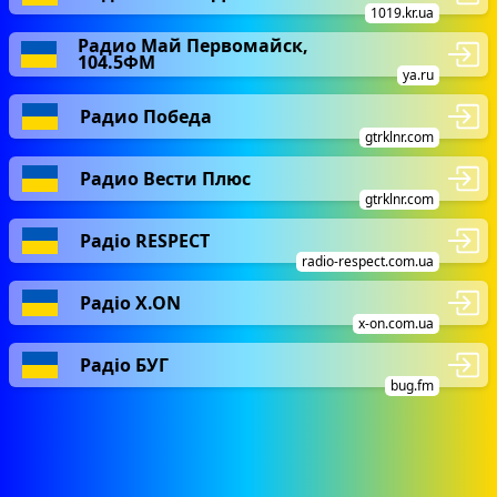
1019.kr.ua
Радио Май Первомайск,
104.5ФМ
ya.ru
Радио Победа
gtrklnr.com
Радио Вести Плюс
gtrklnr.com
Радіо RESPECT
radio-respect.com.ua
Радіо X.ON
x-on.com.ua
Радіо БУГ
bug.fm