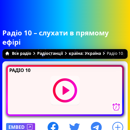
Радіо 10 – слухати в прямому
ефірі
Все радіо
Радіостанції
країна: Україна
Радіо 10
РАДІО 10
EMBED