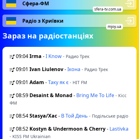
підбирали колектив і формували музичну базу
Сфера-ФМ
таким чином, щоб змогти відтворити
sfera-tv.com.ua
щоденне життя чернівчан і українців, з їх
Радіо з Криївки
радостями, моментами щастя і посмішками.
mjoy.ua
І їм вдалося поцілити в «десяточку»!
Зараз на радіостанціях
09:04
Irma
-
I Know
- Радио Трек
09:01
Ivan Liulenov
-
Ікона
- Радио Трек
09:01
Adam
-
Таку як є
- HIT FM
08:59
Desaint & Monad
-
Bring Me To Life
- Кісс
ФМ
08:54
Stasya/Xас
-
В Той День
- Подільське радіо
08:52
Kostyn & Undermoon & Cherry
-
Lastivka
- KISS FM Ukrainian