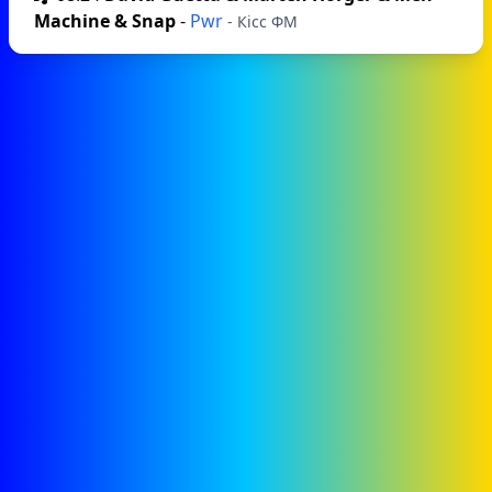
Machine & Snap
-
Pwr
- Кісс ФМ