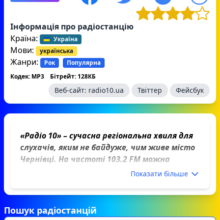
Інформація про радіостанцію
Країна:
Україна
Мови:
українська
Жанри:
Рок
Популярна
Кодек: MP3
Бітрейт: 128КБ
Веб-сайт:
radio10.ua
Твіттер
Фейсбук
«Радіо 10» – сучасна регіональна хвиля для
слухачів, яким не байдуже, чим живе місто
Чернівці. На частоті 103.2 FM можна
почути не тільки актуальну інформацію
Показати більше
щодо подій в місті та регіоні, ситуації на
дорогах, але насолодитися якісною
сучасною музикою різних форматів та
Пошук радіостанцій
зарядитися позитивними емоціями.