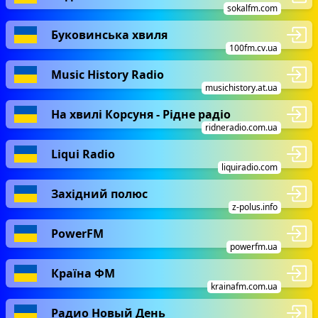
sokalfm.com
Буковинська хвиля
100fm.cv.ua
Music History Radio
musichistory.at.ua
На хвилі Корсуня - Рідне радіо
ridneradio.com.ua
Liqui Radio
liquiradio.com
Західний полюс
z-polus.info
PowerFM
powerfm.ua
Країна ФМ
krainafm.com.ua
Радио Новый День