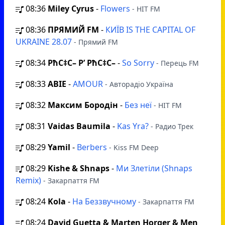
08:36
Miley Cyrus
-
Flowers
- HIT FM
08:36
ПРЯМИЙ FM
-
КИЇВ IS THE CAPITAL OF
UKRAINE 28.07
- Прямий FM
08:34
РћС‡С– Р’ РћС‡С–
-
So Sorry
- Перець FM
08:33
ABIE
-
AMOUR
- Авторадіо Україна
08:32
Максим Бородін
-
Без неї
- HIT FM
08:31
Vaidas Baumila
-
Kas Yra?
- Радио Трек
08:29
Yamil
-
Berbers
- Kiss FM Deep
08:29
Kishe & Shnaps
-
Ми Злетіли (Shnaps
Remix)
- Закарпаття FM
08:24
Kola
-
На Беззвучному
- Закарпаття FM
08:24
David Guetta & Marten Horger & Men