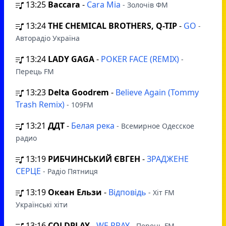
13:25
Baccara
-
Cara Mia
- Золочів ФМ
13:24
THE CHEMICAL BROTHERS, Q-TIP
-
GO
-
Авторадіо Україна
13:24
LADY GAGA
-
POKER FACE (REMIX)
-
Перець FM
13:23
Delta Goodrem
-
Believe Again (Tommy
Trash Remix)
- 109FM
13:21
ДДТ
-
Белая река
- Всемирное Одесское
радио
13:19
РИБЧИНСЬКИЙ ЄВГЕН
-
ЗРАДЖЕНЕ
СЕРЦЕ
- Радіо Пятниця
13:19
Океан Ельзи
-
Відповідь
- Хіт FM
Українські хіти
13:16
COLDPLAY
-
WE PRAY
- Перець FM