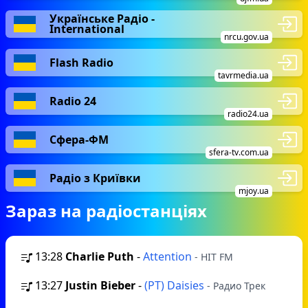
несмішний анекдот про депутатів, не
будуть пліткувати про новий автомобіль
Українське Радіо -
International
священика. Це все є під жорстким
nrcu.gov.ua
контролем. Тільки музика, тільки нові
Flash Radio
виконавці, нереальні емоції та бурхливі хвилі
tavrmedia.ua
запального ритму.
Radio 24
radio24.ua
Сфера-ФМ
sfera-tv.com.ua
Радіо з Криївки
mjoy.ua
Зараз на радіостанціях
13:28
Charlie Puth
-
Attention
- HIT FM
13:27
Justin Bieber
-
(РТ) Daisies
- Радио Трек