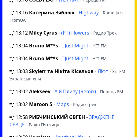
13:16
Катерина Зяблюк
-
Highway
- Radio Jazz
FromUA
13:12
Miley Cyrus
-
(РТ) Flowers
- Радио Трек
13:04
Bruno M**s
-
I Just Might
- HIT FM
13:04
Bruno M**s
-
I Just Might
- HIT FM
13:03
Skylerr та Нікіта Кісельов
-
Ліфт
- Хіт FM
Українські хіти
13:02
Alekseev
-
А Я Пливу (Remix)
- Перець FM
13:02
Maroon 5
-
Maps
- Радио Трек
12:58
РИБЧИНСЬКИЙ ЄВГЕН
-
ЗРАДЖЕНЕ
СЕРЦЕ
- Радіо Пятниця