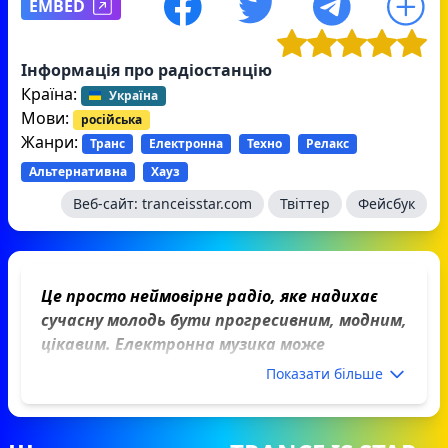
EMBED
Інформація про радіостанцію
Країна:
Україна
Мови:
російська
Жанри:
Транс
Електронна
Техно
Релакс
Альтернативна
Хауз
Веб-сайт:
tranceisstar.com
Твіттер
Фейсбук
Це просто неймовірне радіо, яке надихає
сучасну молодь бути прогресивним, модним,
цікавим. Електронна музика може
занурити у стан трансу, тому коли слухаєш
Показати більше
TRANCE IS Star ніби переносишся в інший
вимір, відволікаєшся від побутових
проблем. Музика, яка грає на радіо, доволі